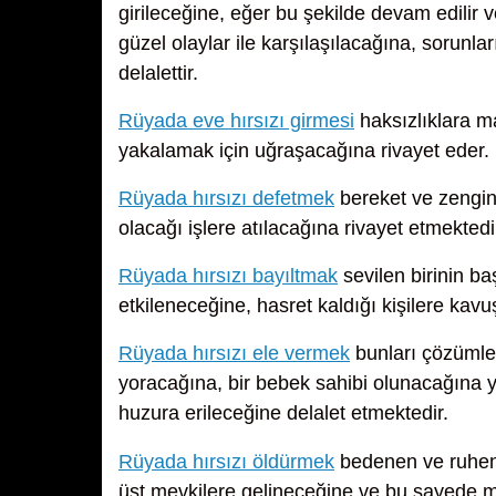
girileceğine, eğer bu şekilde devam edilir
güzel olaylar ile karşılaşılacağına, sorunla
delalettir.
Rüyada eve hırsızı girmesi
haksızlıklara m
yakalamak için uğraşacağına rivayet eder.
Rüyada hırsızı defetmek
bereket ve zenginl
olacağı işlere atılacağına rivayet etmektedi
Rüyada hırsızı bayıltmak
sevilen birinin ba
etkileneceğine, hasret kaldığı kişilere kav
Rüyada hırsızı ele vermek
bunları çözümlem
yoracağına, bir bebek sahibi olunacağına y
huzura erileceğine delalet etmektedir.
Rüyada hırsızı öldürmek
bedenen ve ruhen i
üst mevkilere gelineceğine ve bu sayede 