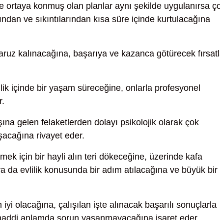
 ve ortaya konmuş olan planlar aynı şekilde uygulanırsa ç
rından ve sıkıntılarından kısa süre içinde kurtulacağına
aruz kalınacağına, başarıya ve kazanca götürecek fırsatl
ik içinde bir yaşam süreceğine, onlarla profesyonel
r.
şına gelen felaketlerden dolayı psikolojik olarak çok
uşacağına rivayet eder.
ek için bir hayli alın teri dökeceğine, üzerinde kafa
a da evlilik konusunda bir adım atılacağına ve büyük bir
yi olacağına, çalışılan işte alınacak başarılı sonuçlarla
maddi anlamda sorun yaşanmayacağına işaret eder.