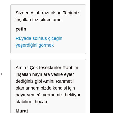
Sizden Allah razı olsun Tabiriniz
inşallah tez çıksın amn
çetin
Rüyada solmuş çiçeğin
yeşerdiğini görmek
Amin ! Çok teşekkürler Rabbim
n
inşallah hayırlara vesile eyler
dediğiniz gibi Amin! Rahmetli
olan annem bizde kendisi için
hayır yemeği vermemizi bekliyor
olabilirmi hocam
Murat