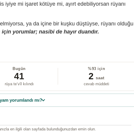
is iyiye mi işaret kötüye mi, ayırt edebiliyorsan rüyanı
gelmiyorsa, ya da içine bir kuşku düştüyse, rüyanı olduğu
için yorumlar; nasibi de hayır duandır.
Bugün
%93 için
41
2
saat
rüya te’vîl kılındı
cevab müddeti
yam yorumlandı mı?
ızla en ilgili olan sayfada bulunduğunuzdan emin olun.