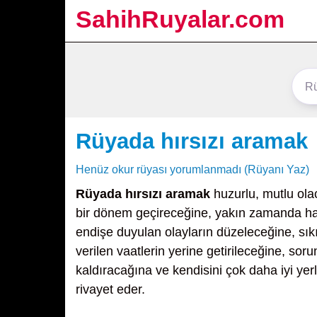
SahihRuyalar.com
Rüyada hırsızı aramak
Henüz okur rüyası yorumlanmadı (Rüyanı Yaz)
Rüyada hırsızı aramak
huzurlu, mutlu ola
bir dönem geçireceğine, yakın zamanda hay
endişe duyulan olayların düzeleceğine, sıkın
verilen vaatlerin yerine getirileceğine, sor
kaldıracağına ve kendisini çok daha iyi yerl
rivayet eder.