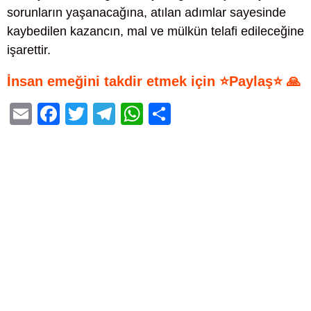
sorunların yaşanacağına, atılan adımlar sayesinde
kaybedilen kazancın, mal ve mülkün telafi edileceğine
işarettir.
İnsan emeğini takdir etmek için ⭐Paylaş⭐ 🙏
E
F
T
T
W
S
m
a
wi
el
h
h
ail
c
tt
e
at
ar
e
er
gr
s
e
b
a
A
o
m
p
o
p
k