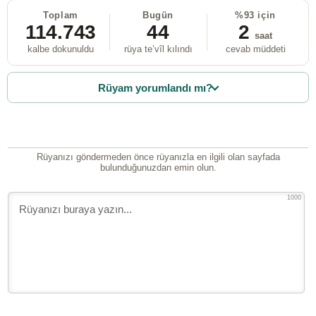
Toplam
Bugün
%93 için
114.743
44
2
saat
kalbe dokunuldu
rüya te’vîl kılındı
cevab müddeti
Rüyam yorumlandı mı?
Rüyanızı göndermeden önce rüyanızla en ilgili olan sayfada
bulunduğunuzdan emin olun.
1000