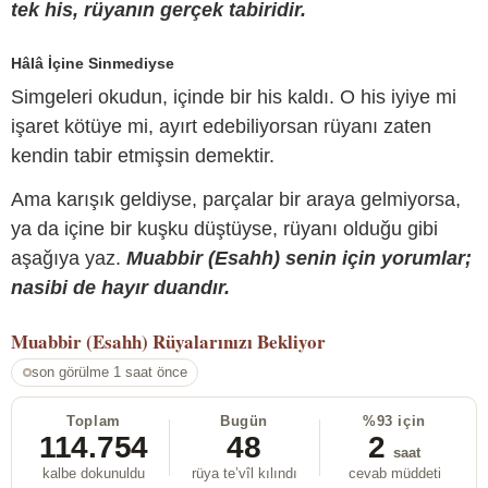
tek his, rüyanın gerçek tabiridir.
Hâlâ İçine Sinmediyse
Simgeleri okudun, içinde bir his kaldı. O his iyiye mi
işaret kötüye mi, ayırt edebiliyorsan rüyanı zaten
kendin tabir etmişsin demektir.
Ama karışık geldiyse, parçalar bir araya gelmiyorsa,
ya da içine bir kuşku düştüyse, rüyanı olduğu gibi
aşağıya yaz.
Muabbir (Esahh) senin için yorumlar;
nasibi de hayır duandır.
Muabbir (Esahh)
Rüyalarınızı Bekliyor
son görülme 1 saat önce
Toplam
Bugün
%93 için
114.754
48
2
saat
kalbe dokunuldu
rüya te’vîl kılındı
cevab müddeti