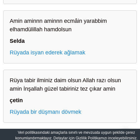
Amin aminnn aminnn ecmâin yarabbim
elhamdülillah hamdolsun
Selda
Rüyada isyan ederek ağlamak
Rüya tabir ilminiz daim olsun Allah razı olsun
amin İnşallah güzel tabiriniz tez çıkar amin
çetin
Rüyada bir düşmanı dövmek
Veri politikasındaki amaçlarla sınırlı ve mevzuata uygun şekilde çerez
konumlandırmaktayız. Detaylar için Gizlilik Politikamızı inceleyebilirsiniz.
Sahih Rüyalar: Rüyaların Dilini Öğrenin
Gizlilik Politikası