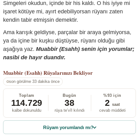
Simgeleri okudun, içinde bir his kaldı. O his iyiye mi
işaret kötüye mi, ayırt edebiliyorsan rüyanı zaten
kendin tabir etmişsin demektir.
Ama karışık geldiyse, parçalar bir araya gelmiyorsa,
ya da içine bir kuşku düştüyse, rüyanı olduğu gibi
aşağıya yaz.
Muabbir (Esahh) senin için yorumlar;
nasibi de hayır duandır.
Muabbir (Esahh)
Rüyalarınızı Bekliyor
son görülme 33 dakika önce
Toplam
Bugün
%93 için
114.729
38
2
saat
kalbe dokunuldu
rüya te’vîl kılındı
cevab müddeti
Rüyam yorumlandı mı?