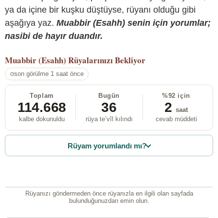
ya da içine bir kuşku düştüyse, rüyanı olduğu gibi
aşağıya yaz.
Muabbir (Esahh) senin için yorumlar;
nasibi de hayır duandır.
Muabbir (Esahh)
Rüyalarınızı Bekliyor
son görülme 1 saat önce
Toplam
Bugün
%92 için
114.668
36
2
saat
kalbe dokunuldu
rüya te’vîl kılındı
cevab müddeti
Rüyam yorumlandı mı?
Rüyanızı göndermeden önce rüyanızla en ilgili olan sayfada
bulunduğunuzdan emin olun.