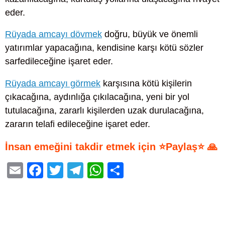
eder.
Rüyada amcayı dövmek
doğru, büyük ve önemli
yatırımlar yapacağına, kendisine karşı kötü sözler
sarfedileceğine işaret eder.
Rüyada amcayı görmek
karşısına kötü kişilerin
çıkacağına, aydınlığa çıkılacağına, yeni bir yol
tutulacağına, zararlı kişilerden uzak durulacağına,
zararın telafi edileceğine işaret eder.
İnsan emeğini takdir etmek için ⭐Paylaş⭐ 🙏
E
F
T
T
W
S
m
a
wi
el
h
h
ail
c
tt
e
at
ar
e
er
gr
s
e