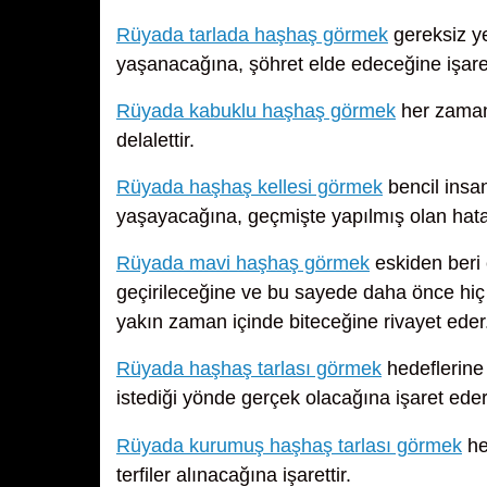
Rüyada tarlada haşhaş görmek
gereksiz ye
yaşanacağına, şöhret elde edeceğine işare
Rüyada kabuklu haşhaş görmek
her zaman 
delalettir.
Rüyada haşhaş kellesi görmek
bencil insa
yaşayacağına, geçmişte yapılmış olan hatal
Rüyada mavi haşhaş görmek
eskiden beri 
geçirileceğine ve bu sayede daha önce hiç 
yakın zaman içinde biteceğine rivayet eder
Rüyada haşhaş tarlası görmek
hedeflerine 
istediği yönde gerçek olacağına işaret eder
Rüyada kurumuş haşhaş tarlası görmek
he
terfiler alınacağına işarettir.