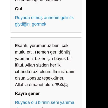
Gul
Rüyada ölmüş annenin gelinlik
giydiğini görmek
Esahh, yorumunuz beni çok
mutlu etti. Hemen geri dönüş
yapmanız bizler için büyük bir
lütuf. Allah sizden her iki
cihanda razı olsun. İlminiz daim
olsun.Sonsuz teşekkürler.
Allah'a emanet olun. 💙🙏🙋
Kayra şener
Rüyada ölü birinin seni yanıma