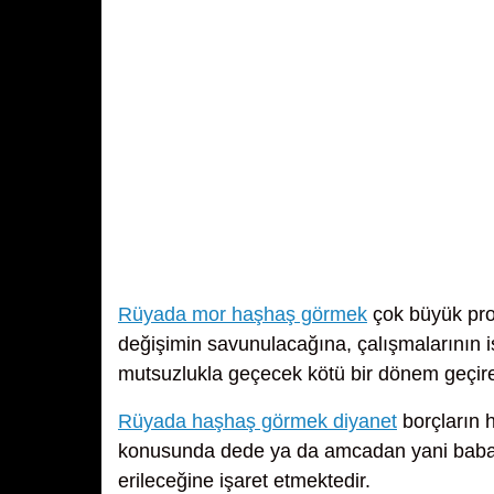
Rüyada mor haşhaş görmek
çok büyük proj
değişimin savunulacağına, çalışmalarının i
mutsuzlukla geçecek kötü bir dönem geçire
Rüyada haşhaş görmek diyanet
borçların h
konusunda dede ya da amcadan yani baba 
erileceğine işaret etmektedir.