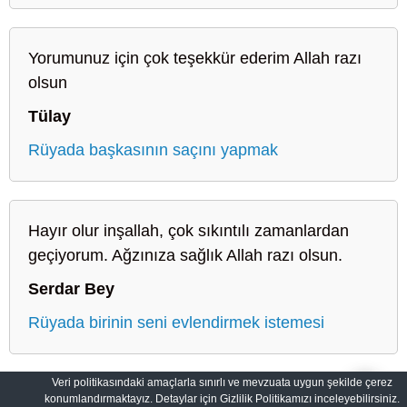
Yorumunuz için çok teşekkür ederim Allah razı
olsun
Tülay
Rüyada başkasının saçını yapmak
Hayır olur inşallah, çok sıkıntılı zamanlardan
geçiyorum. Ağzınıza sağlık Allah razı olsun.
Serdar Bey
Rüyada birinin seni evlendirmek istemesi
Veri politikasındaki amaçlarla sınırlı ve mevzuata uygun şekilde çerez
konumlandırmaktayız. Detaylar için Gizlilik Politikamızı inceleyebilirsiniz.
Sahih Rüyalar: Rüyaların Dilini Öğrenin
Gizlilik Politikası