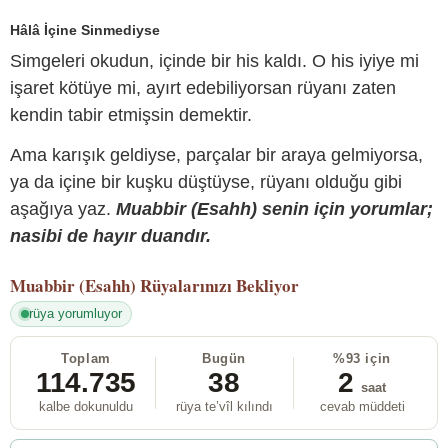
Hâlâ İçine Sinmediyse
Simgeleri okudun, içinde bir his kaldı. O his iyiye mi
işaret kötüye mi, ayırt edebiliyorsan rüyanı zaten
kendin tabir etmişsin demektir.
Ama karışık geldiyse, parçalar bir araya gelmiyorsa,
ya da içine bir kuşku düştüyse, rüyanı olduğu gibi
aşağıya yaz.
Muabbir (Esahh) senin için yorumlar;
nasibi de hayır duandır.
Muabbir (Esahh)
Rüyalarınızı Bekliyor
rüya yorumluyor
Toplam
Bugün
%93 için
114.735
38
2
saat
kalbe dokunuldu
rüya te’vîl kılındı
cevab müddeti