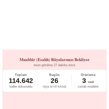
Muabbir (Esahh)
Rüyalarınızı Bekliyor
son görülme 27 dakika önce
Toplam
Bugün
Ortalama
114.642
26
3
saat
kalbe dokunuldu
rüya te’vîl kılındı
cevab müddeti