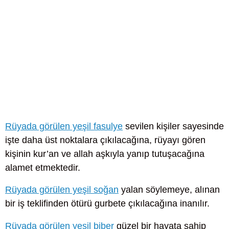
Rüyada görülen yeşil fasulye
sevilen kişiler sayesinde
işte daha üst noktalara çıkılacağına, rüyayı gören
kişinin kur’an ve allah aşkıyla yanıp tutuşacağına
alamet etmektedir.
Rüyada görülen yeşil soğan
yalan söylemeye, alınan
bir iş teklifinden ötürü gurbete çıkılacağına inanılır.
Rüyada görülen yeşil biber
güzel bir hayata sahip