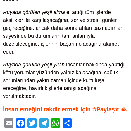
Rüyada görülen yeşil elma
el attığı tüm işlerde
aksilikler ile karşılaşacağına, zor ve stresli günler
geçireceğine, ancak daha sonra atılan bazı adımlar
sayesinde bu durumların tam anlamıyla
düzeltileceğine, işlerinin başarılı olacağına alamet
eder.
Rüyada görülen yeşil yılan
insanlar hakkında yaptığı
kötü yorumlar yüzünden yalnız kalacağına, sağlık
sorunlarından yakın zaman içinde kurtuluşa
ereceğine, hayırlı kişilerle tanışılacağına
yorulmaktadır.
İnsan emeğini takdir etmek için ⭐Paylaş⭐ 🙏
E
F
T
T
W
S