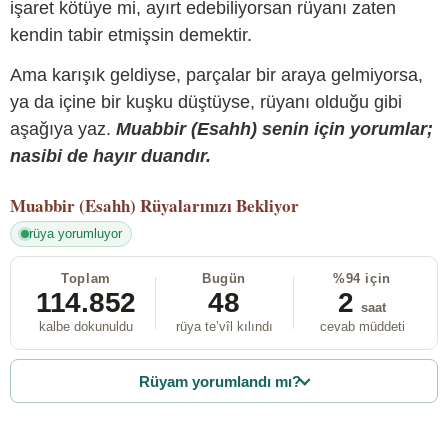
işaret kötüye mi, ayırt edebiliyorsan rüyanı zaten
kendin tabir etmişsin demektir.
Ama karışık geldiyse, parçalar bir araya gelmiyorsa,
ya da içine bir kuşku düştüyse, rüyanı olduğu gibi
aşağıya yaz.
Muabbir (Esahh) senin için yorumlar;
nasibi de hayır duandır.
Muabbir (Esahh)
Rüyalarınızı Bekliyor
rüya yorumluyor
Toplam
Bugün
%94 için
114.852
48
2
saat
kalbe dokunuldu
rüya te’vîl kılındı
cevab müddeti
Rüyam yorumlandı mı?