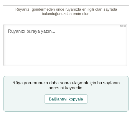
Rüyanızı göndermeden önce rüyanızla en ilgili olan sayfada
bulunduğunuzdan emin olun.
1000
Rüya yorumunuza daha sonra ulaşmak için bu sayfanın
adresini kaydedin.
Bağlantıyı kopyala