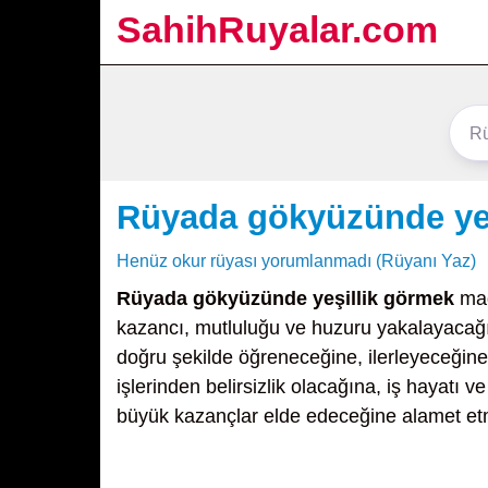
SahihRuyalar.com
Rüyada gökyüzünde yeş
Henüz okur rüyası yorumlanmadı (Rüyanı Yaz)
Rüyada gökyüzünde yeşillik görmek
mad
kazancı, mutluluğu ve huzuru yakalayacağı
doğru şekilde öğreneceğine, ilerleyeceğin
işlerinden belirsizlik olacağına, iş hayatı ve
büyük kazançlar elde edeceğine alamet et