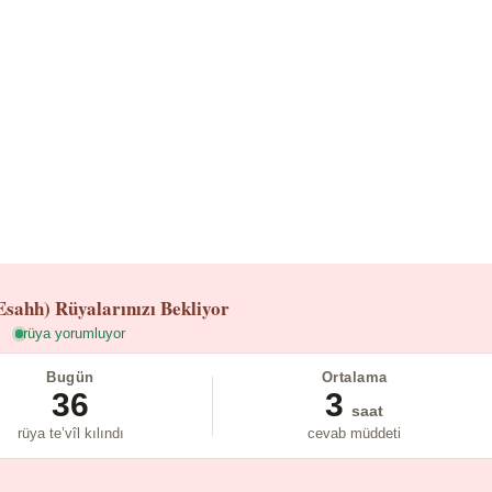
Esahh)
Rüyalarınızı Bekliyor
rüya yorumluyor
Bugün
Ortalama
36
3
saat
rüya te’vîl kılındı
cevab müddeti