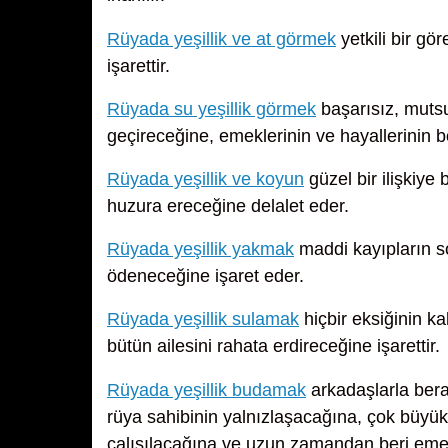
Rüyada yeşillik ve at görmek
yetkili bir g
işarettir.
Rüyada su yeşillik görmek
başarısız, mutsu
geçireceğine, emeklerinin ve hayallerinin b
Rüyada yeşillik ve koyun
güzel bir ilişkiy
huzura ereceğine delalet eder.
Rüyada yeşillik yakmak
maddi kayıpların s
ödeneceğine işaret eder.
Rüyada yeşillik sulamak
hiçbir eksiğinin ka
bütün ailesini rahata erdireceğine işarettir.
Rüyada yeşillik budamak
arkadaşlarla bera
rüya sahibinin yalnızlaşacağına, çok büyük
çalışılacağına ve uzun zamandan beri emek 