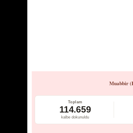
Muabbir (
Toplam
114.659
kalbe dokunuldu