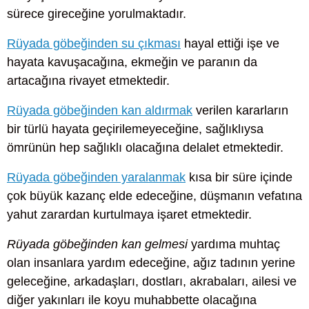
sürece gireceğine yorulmaktadır.
Rüyada göbeğinden su çıkması
hayal ettiği işe ve
hayata kavuşacağına, ekmeğin ve paranın da
artacağına rivayet etmektedir.
Rüyada göbeğinden kan aldırmak
verilen kararların
bir türlü hayata geçirilemeyeceğine, sağlıklıysa
ömrünün hep sağlıklı olacağına delalet etmektedir.
Rüyada göbeğinden yaralanmak
kısa bir süre içinde
çok büyük kazanç elde edeceğine, düşmanın vefatına
yahut zarardan kurtulmaya işaret etmektedir.
Rüyada göbeğinden kan gelmesi
yardıma muhtaç
olan insanlara yardım edeceğine, ağız tadının yerine
geleceğine, arkadaşları, dostları, akrabaları, ailesi ve
diğer yakınları ile koyu muhabbette olacağına