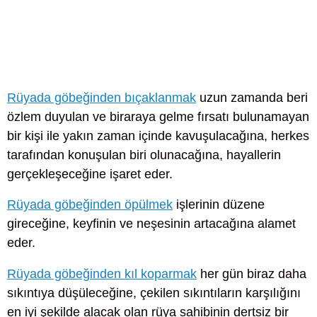
Rüyada göbeğinden bıçaklanmak
uzun zamanda beri
özlem duyulan ve biraraya gelme fırsatı bulunamayan
bir kişi ile yakın zaman içinde kavuşulacağına, herkes
tarafından konuşulan biri olunacağına, hayallerin
gerçekleşeceğine işaret eder.
Rüyada göbeğinden öpülmek
işlerinin düzene
gireceğine, keyfinin ve neşesinin artacağına alamet
eder.
Rüyada göbeğinden kıl koparmak
her gün biraz daha
sıkıntıya düşüleceğine, çekilen sıkıntıların karşılığını
en iyi şekilde alacak olan rüya sahibinin dertsiz bir