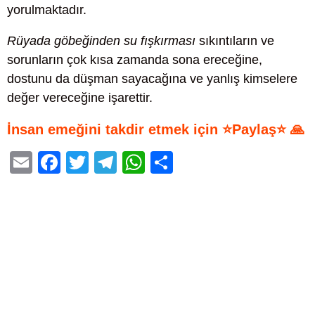
yorulmaktadır.
Rüyada göbeğinden su fışkırması
sıkıntıların ve
sorunların çok kısa zamanda sona ereceğine,
dostunu da düşman sayacağına ve yanlış kimselere
değer vereceğine işarettir.
İnsan emeğini takdir etmek için ⭐Paylaş⭐ 🙏
E
F
T
T
W
S
m
a
wi
el
h
h
ail
c
tt
e
at
ar
e
er
gr
s
e
b
a
A
o
m
p
o
p