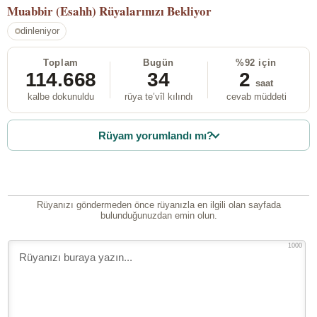
Muabbir (Esahh)
Rüyalarınızı Bekliyor
dinleniyor
Toplam
Bugün
%92 için
114.668
34
2
saat
kalbe dokunuldu
rüya te’vîl kılındı
cevab müddeti
Rüyam yorumlandı mı?
Rüyanızı göndermeden önce rüyanızla en ilgili olan sayfada
bulunduğunuzdan emin olun.
1000