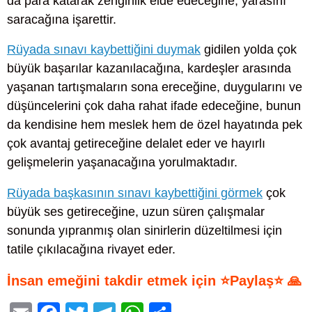
da para katarak zenginlik elde edeceğine, yarasını
saracağına işarettir.
Rüyada sınavı kaybettiğini duymak
gidilen yolda çok
büyük başarılar kazanılacağına, kardeşler arasında
yaşanan tartışmaların sona ereceğine, duygularını ve
düşüncelerini çok daha rahat ifade edeceğine, bunun
da kendisine hem meslek hem de özel hayatında pek
çok avantaj getireceğine delalet eder ve hayırlı
gelişmelerin yaşanacağına yorulmaktadır.
Rüyada başkasının sınavı kaybettiğini görmek
çok
büyük ses getireceğine, uzun süren çalışmalar
sonunda yıpranmış olan sinirlerin düzeltilmesi için
tatile çıkılacağına rivayet eder.
İnsan emeğini takdir etmek için ⭐Paylaş⭐ 🙏