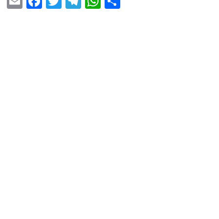
E
F
T
T
W
S
m
a
wi
el
h
h
ail
c
tt
e
at
ar
e
er
gr
s
e
b
a
A
o
m
p
o
p
k