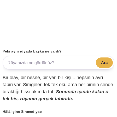
Peki aynı rüyada başka ne vardı?
Ara
Bir olay, bir nesne, bir yer, bir kişi... hepsinin ayrı
tabiri var. Simgeleri tek tek oku ama her birinin sende
bıraktığı hissi aklında tut.
Sonunda içinde kalan o
tek his, rüyanın gerçek tabiridir.
Hâlâ İçine Sinmediyse