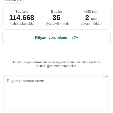
dinleniyor
Toplam
Bugün
%92 için
114.668
35
2
saat
kalbe dokunuldu
rüya te’vîl kılındı
cevab müddeti
Rüyam yorumlandı mı?
Rüyanızı göndermeden önce rüyanızla en ilgili olan sayfada
bulunduğunuzdan emin olun.
1000