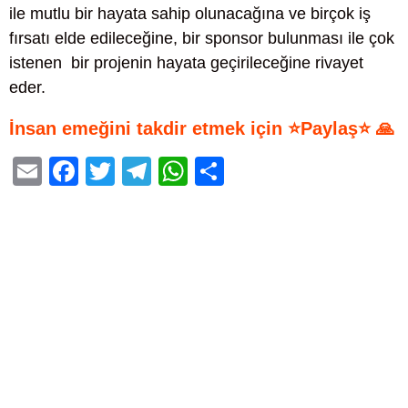
ile mutlu bir hayata sahip olunacağına ve birçok iş
fırsatı elde edileceğine, bir sponsor bulunması ile çok
istenen bir projenin hayata geçirileceğine rivayet
eder.
İnsan emeğini takdir etmek için ⭐Paylaş⭐ 🙏
E
F
T
T
W
S
m
a
wi
el
h
h
ail
c
tt
e
at
ar
e
er
gr
s
e
b
a
A
o
m
p
o
p
k