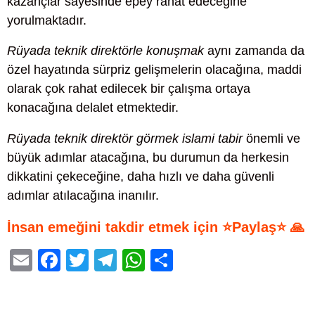
kazançlar sayesinde epey rahat edeceğine
yorulmaktadır.
Rüyada teknik direktörle konuşmak
aynı zamanda da
özel hayatında sürpriz gelişmelerin olacağına, maddi
olarak çok rahat edilecek bir çalışma ortaya
konacağına delalet etmektedir.
Rüyada teknik direktör görmek islami tabir
önemli ve
büyük adımlar atacağına, bu durumun da herkesin
dikkatini çekeceğine, daha hızlı ve daha güvenli
adımlar atılacağına inanılır.
İnsan emeğini takdir etmek için ⭐Paylaş⭐ 🙏
E
F
T
T
W
S
m
a
wi
el
h
h
ail
c
tt
e
at
ar