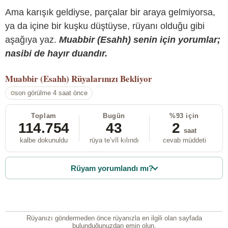
Ama karışık geldiyse, parçalar bir araya gelmiyorsa,
ya da içine bir kuşku düştüyse, rüyanı olduğu gibi
aşağıya yaz.
Muabbir (Esahh) senin için yorumlar;
nasibi de hayır duandır.
Muabbir (Esahh)
Rüyalarınızı Bekliyor
son görülme 4 saat önce
Toplam
Bugün
%93 için
114.754
43
2
saat
kalbe dokunuldu
rüya te’vîl kılındı
cevab müddeti
Rüyam yorumlandı mı?
Rüyanızı göndermeden önce rüyanızla en ilgili olan sayfada
bulunduğunuzdan emin olun.