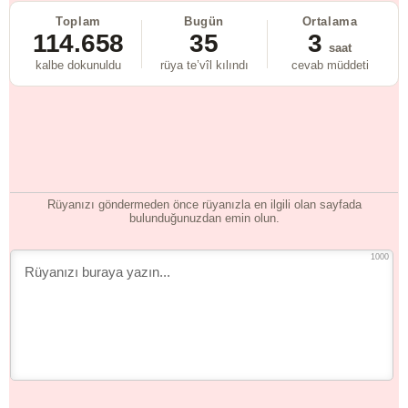
Toplam
Bugün
Ortalama
114.658
35
3
saat
kalbe dokunuldu
rüya te’vîl kılındı
cevab müddeti
Rüyanızı göndermeden önce rüyanızla en ilgili olan sayfada
bulunduğunuzdan emin olun.
1000