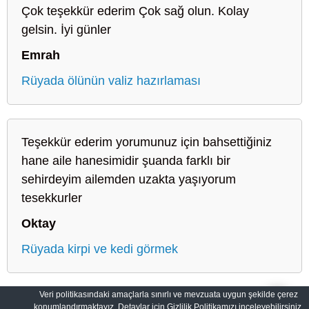
Çok teşekkür ederim Çok sağ olun. Kolay
gelsin. İyi günler
Emrah
Rüyada ölünün valiz hazırlaması
Teşekkür ederim yorumunuz için bahsettiğiniz
hane aile hanesimidir şuanda farklı bir
sehirdeyim ailemden uzakta yaşıyorum
tesekkurler
Oktay
Rüyada kirpi ve kedi görmek
Veri politikasındaki amaçlarla sınırlı ve mevzuata uygun şekilde çerez
konumlandırmaktayız. Detaylar için Gizlilik Politikamızı inceleyebilirsiniz.
Sahih Rüyalar: Rüyaların Dilini Öğrenin
Gizlilik Politikası