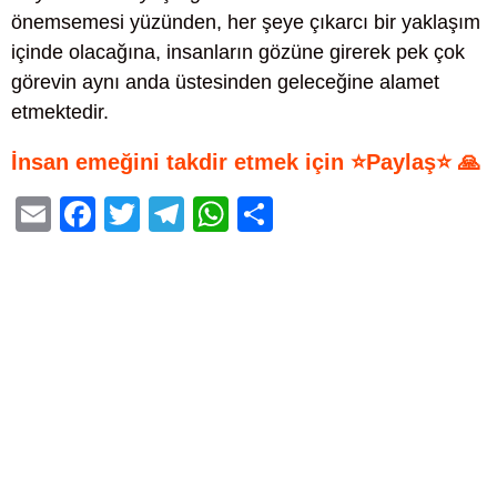
önemsemesi yüzünden, her şeye çıkarcı bir yaklaşım
içinde olacağına, insanların gözüne girerek pek çok
görevin aynı anda üstesinden geleceğine alamet
etmektedir.
İnsan emeğini takdir etmek için ⭐Paylaş⭐ 🙏
E
F
T
T
W
S
m
a
wi
el
h
h
ail
c
tt
e
at
ar
e
er
gr
s
e
b
a
A
o
m
p
o
p
k