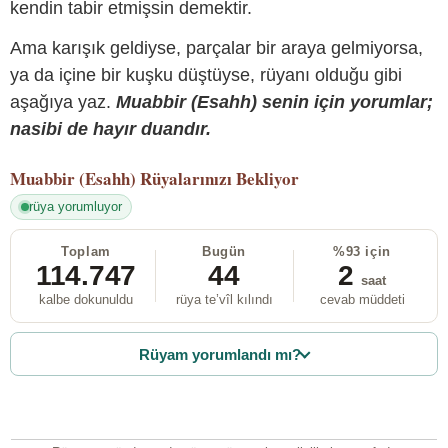
kendin tabir etmişsin demektir.
Ama karışık geldiyse, parçalar bir araya gelmiyorsa,
ya da içine bir kuşku düştüyse, rüyanı olduğu gibi
aşağıya yaz.
Muabbir (Esahh) senin için yorumlar;
nasibi de hayır duandır.
Muabbir (Esahh)
Rüyalarınızı Bekliyor
rüya yorumluyor
Toplam
Bugün
%93 için
114.747
44
2
saat
kalbe dokunuldu
rüya te’vîl kılındı
cevab müddeti
Rüyam yorumlandı mı?