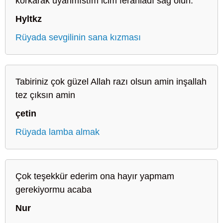
korkarak uyanmıstım icim ferahladı sağ olun.
Hyltkz
Rüyada sevgilinin sana kızması
Tabiriniz çok güzel Allah razı olsun amin inşallah
tez çıksın amin
çetin
Rüyada lamba almak
Çok teşekkür ederim ona hayır yapmam
gerekiyormu acaba
Nur