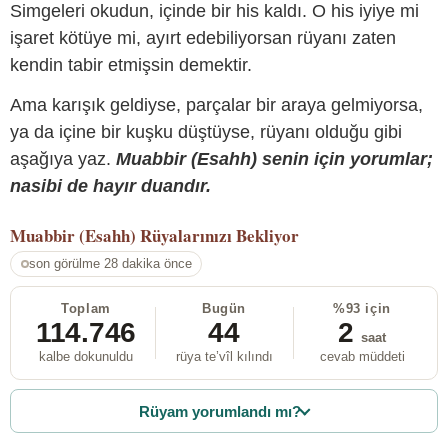
Simgeleri okudun, içinde bir his kaldı. O his iyiye mi
işaret kötüye mi, ayırt edebiliyorsan rüyanı zaten
kendin tabir etmişsin demektir.
Ama karışık geldiyse, parçalar bir araya gelmiyorsa,
ya da içine bir kuşku düştüyse, rüyanı olduğu gibi
aşağıya yaz.
Muabbir (Esahh) senin için yorumlar;
nasibi de hayır duandır.
Muabbir (Esahh)
Rüyalarınızı Bekliyor
son görülme 28 dakika önce
Toplam
Bugün
%93 için
114.746
44
2
saat
kalbe dokunuldu
rüya te’vîl kılındı
cevab müddeti
Rüyam yorumlandı mı?