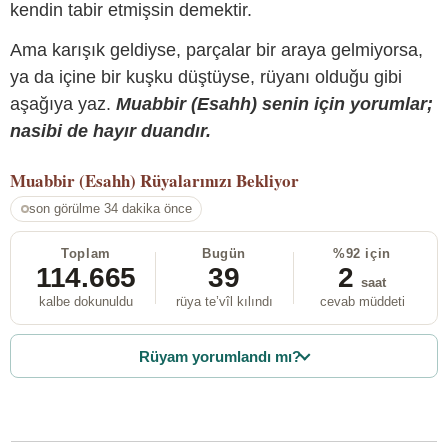
kendin tabir etmişsin demektir.
Ama karışık geldiyse, parçalar bir araya gelmiyorsa,
ya da içine bir kuşku düştüyse, rüyanı olduğu gibi
aşağıya yaz.
Muabbir (Esahh) senin için yorumlar;
nasibi de hayır duandır.
Muabbir (Esahh)
Rüyalarınızı Bekliyor
son görülme 34 dakika önce
Toplam
Bugün
%92 için
114.665
39
2
saat
kalbe dokunuldu
rüya te’vîl kılındı
cevab müddeti
Rüyam yorumlandı mı?