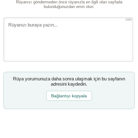
Rüyanızı göndermeden önce rüyanızla en ilgili olan sayfada
bulunduğunuzdan emin olun.
1000
Rüya yorumunuza daha sonra ulaşmak için bu sayfanın
adresini kaydedin.
Bağlantıyı kopyala