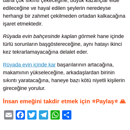
daha çok sıkıntı çekeceğine, büyük kazançlar elde
edileceğine ve hayal edilen şeylerin neredeyse
herhangi bir zahmet çekilmeden ortadan kalkacağına
işaret etmektedir.
Rüyada evin bahçesinde kaplan görmek
hane içinde
türlü sorunların başgöstereceğine, aynı hatayı ikinci
kez tekrarlamayacağına delalet eder.
Rüyada evin içinde kar
başarılarının artacağına,
makamının yükseleceğine, arkadaşlardan birinin
sıkıntı yaratacağına, haneye bazı kötü niyetli kişilerin
gireceğine yorulur.
İnsan emeğini takdir etmek için ⭐Paylaş⭐ 🙏
E
F
T
T
W
S
m
a
wi
el
h
h