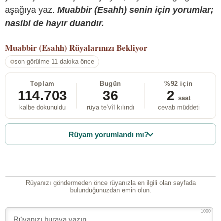
aşağıya yaz.
Muabbir (Esahh) senin için yorumlar;
nasibi de hayır duandır.
Muabbir (Esahh)
Rüyalarınızı Bekliyor
son görülme 11 dakika önce
Toplam
Bugün
%92 için
114.703
36
2
saat
kalbe dokunuldu
rüya te’vîl kılındı
cevab müddeti
Rüyam yorumlandı mı?
Rüyanızı göndermeden önce rüyanızla en ilgili olan sayfada
bulunduğunuzdan emin olun.
1000