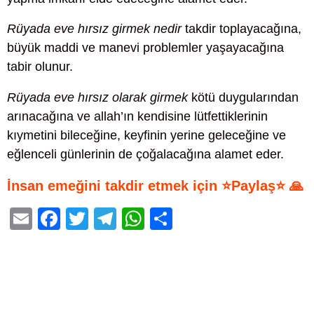
Rüyada eve hırsız girmek nedir
takdir toplayacağına,
büyük maddi ve manevi problemler yaşayacağına
tabir olunur.
Rüyada eve hırsız olarak girmek
kötü duygularından
arınacağına ve allah’ın kendisine lütfettiklerinin
kıymetini bileceğine, keyfinin yerine geleceğine ve
eğlenceli günlerinin de çoğalacağına alamet eder.
İnsan emeğini takdir etmek için ⭐Paylaş⭐ 🙏
E
F
T
T
W
S
m
a
wi
el
h
h
ail
c
tt
e
at
ar
e
er
gr
s
e
b
a
A