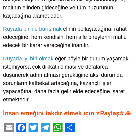
malının elinden gideceğine ve tüm huzurunun
kaçacağına alamet eder.
Rüyada biri ile barışmak
elinin bollaşacağına, rahat
edeceğine, hem kendisini hem aile bireylerini mutlu
edecek bir karar vereceğine inanılır.
Rüyada iyi biri olmak
eğer böyle bir durum yaşamak
istemiyorsa çok dikkatli olması ve defalarca
düşünerek adım atması gerektiğine aksi durumda
sorunların katbekat artacağına, kazançlı işler
yapacağına, daha fazla gelir elde edeceğine işaret
etmektedir.
İnsan emeğini takdir etmek için ⭐Paylaş⭐ 🙏
E
F
T
T
W
S