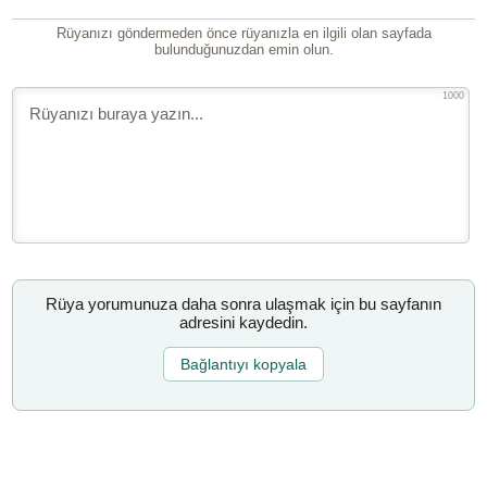
Rüyanızı göndermeden önce rüyanızla en ilgili olan sayfada
bulunduğunuzdan emin olun.
1000
Rüya yorumunuza daha sonra ulaşmak için bu sayfanın
adresini kaydedin.
Bağlantıyı kopyala