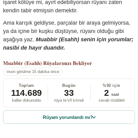
işaret kötüye mi, ayırt edebiliyorsan rüyanı zaten
kendin tabir etmişsin demektir.
Ama karışık geldiyse, parçalar bir araya gelmiyorsa,
ya da içine bir kuşku düştüyse, rüyanı olduğu gibi
aşağıya yaz.
Muabbir (Esahh) senin için yorumlar;
nasibi de hayır duandır.
Muabbir (Esahh)
Rüyalarınızı Bekliyor
son görülme 15 dakika önce
Toplam
Bugün
%92 için
114.689
33
2
saat
kalbe dokunuldu
rüya te’vîl kılındı
cevab müddeti
Rüyam yorumlandı mı?