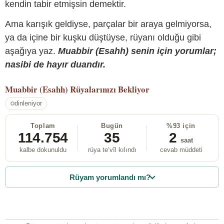
kendin tabir etmişsin demektir.
Ama karışık geldiyse, parçalar bir araya gelmiyorsa,
ya da içine bir kuşku düştüyse, rüyanı olduğu gibi
aşağıya yaz.
Muabbir (Esahh) senin için yorumlar;
nasibi de hayır duandır.
Muabbir (Esahh)
Rüyalarınızı Bekliyor
dinleniyor
Toplam
Bugün
%93 için
114.754
35
2
saat
kalbe dokunuldu
rüya te’vîl kılındı
cevab müddeti
Rüyam yorumlandı mı?