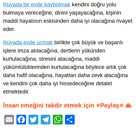
Rüyada bir evde kaybolmak
kendini doğru yolu
bulmaya vereceğine, dinini yaşayacağına, kişinin
maddi hayatının eskisinden daha iyi olacağına rivayet
eder.
Rüyada evde uçmak
birlikte çok büyük ve başarılı
işlere imza atılacağına, dertlerin yükünden
kurtulacağına, stresini atacağına, maddi
yükümlülüklerinden kurtulacağına böylece artık çok
daha hafif olacağına, hayattan daha zevk alacağına
ve kendini çok daha iyi hissedeceğine delalet
etmektedir.
İnsan emeğini takdir etmek için ⭐Paylaş⭐ 🙏
E
F
T
T
W
S
m
a
wi
el
h
h