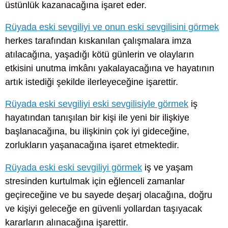
üstünlük kazanacağına işaret eder.
Rüyada eski sevgiliyi ve onun eski sevgilisini görmek
herkes tarafından kıskanılan çalışmalara imza
atılacağına, yaşadığı kötü günlerin ve olayların
etkisini unutma imkânı yakalayacağına ve hayatının
artık istediği şekilde ilerleyeceğine işarettir.
Rüyada eski sevgiliyi eski sevgilisiyle görmek
iş
hayatından tanışılan bir kişi ile yeni bir ilişkiye
başlanacağına, bu ilişkinin çok iyi gideceğine,
zorlukların yaşanacağına işaret etmektedir.
Rüyada eski eski sevgiliyi görmek
iş ve yaşam
stresinden kurtulmak için eğlenceli zamanlar
geçireceğine ve bu sayede deşarj olacağına, doğru
ve kişiyi geleceğe en güvenli yollardan taşıyacak
kararların alınacağına işarettir.