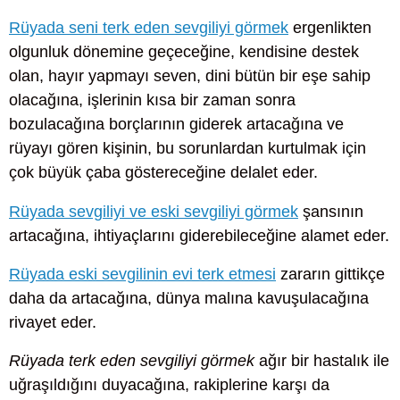
Rüyada seni terk eden sevgiliyi görmek
ergenlikten
olgunluk dönemine geçeceğine, kendisine destek
olan, hayır yapmayı seven, dini bütün bir eşe sahip
olacağına, işlerinin kısa bir zaman sonra
bozulacağına borçlarının giderek artacağına ve
rüyayı gören kişinin, bu sorunlardan kurtulmak için
çok büyük çaba göstereceğine delalet eder.
Rüyada sevgiliyi ve eski sevgiliyi görmek
şansının
artacağına, ihtiyaçlarını giderebileceğine alamet eder.
Rüyada eski sevgilinin evi terk etmesi
zararın gittikçe
daha da artacağına, dünya malına kavuşulacağına
rivayet eder.
Rüyada terk eden sevgiliyi görmek
ağır bir hastalık ile
uğraşıldığını duyacağına, rakiplerine karşı da