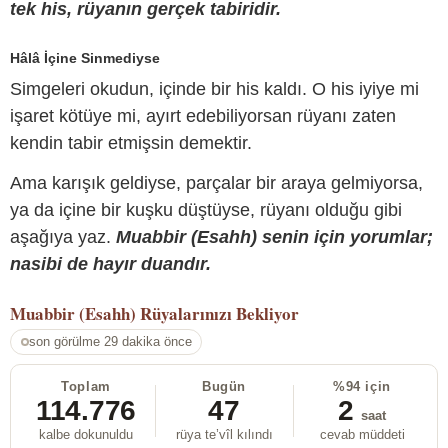
tek his, rüyanın gerçek tabiridir.
Hâlâ İçine Sinmediyse
Simgeleri okudun, içinde bir his kaldı. O his iyiye mi
işaret kötüye mi, ayırt edebiliyorsan rüyanı zaten
kendin tabir etmişsin demektir.
Ama karışık geldiyse, parçalar bir araya gelmiyorsa,
ya da içine bir kuşku düştüyse, rüyanı olduğu gibi
aşağıya yaz.
Muabbir (Esahh) senin için yorumlar;
nasibi de hayır duandır.
Muabbir (Esahh)
Rüyalarınızı Bekliyor
son görülme 29 dakika önce
Toplam
Bugün
%94 için
114.776
47
2
saat
kalbe dokunuldu
rüya te’vîl kılındı
cevab müddeti