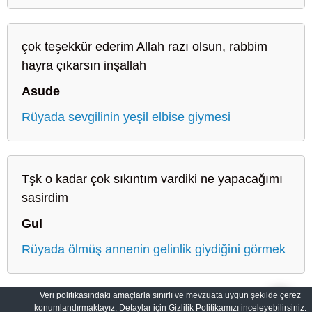
çok teşekkür ederim Allah razı olsun, rabbim
hayra çıkarsın inşallah
Asude
Rüyada sevgilinin yeşil elbise giymesi
Tşk o kadar çok sıkıntım vardiki ne yapacağımı
sasirdim
Gul
Rüyada ölmüş annenin gelinlik giydiğini görmek
Veri politikasındaki amaçlarla sınırlı ve mevzuata uygun şekilde çerez
konumlandırmaktayız. Detaylar için Gizlilik Politikamızı inceleyebilirsiniz.
Sahih Rüyalar: Rüyaların Dilini Öğrenin
Gizlilik Politikası