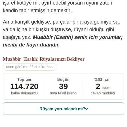
işaret kötüye mi, ayırt edebiliyorsan rüyanı zaten
kendin tabir etmişsin demektir.
Ama karışık geldiyse, parçalar bir araya gelmiyorsa,
ya da içine bir kuşku düştüyse, rüyanı olduğu gibi
aşağıya yaz.
Muabbir (Esahh) senin için yorumlar;
nasibi de hayır duandır.
Muabbir (Esahh)
Rüyalarınızı Bekliyor
son görülme 22 dakika önce
Toplam
Bugün
%93 için
114.720
39
2
saat
kalbe dokunuldu
rüya te’vîl kılındı
cevab müddeti
Rüyam yorumlandı mı?