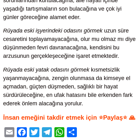
sorunlarından kurtulacağına, aile hayatı içinde
yaşadığı tartışmaların son bulacağına ve çok iyi
günler göreceğine alamet eder.
Rüyada eski işyerindeki odasını görmek
uzun süre
cesaretini toplayamayacağına, olur mu olmaz mı diye
düşünmeden fevri davranacağına, kendisini bu
arzusunun gerçekleşeceğine işaret etmektedir.
Rüyada eski yatak odasını görmek
kısmetsizlik
yaşanmayacağına, zengin olunmasa da kimseye el
açmadan, güçten düşmeden, sağlıklı bir hayat
sürdürüleceğine, en ufak hatasını bile erkenden fark
ederek önlem alacağına yorulur.
İnsan emeğini takdir etmek için ⭐Paylaş⭐ 🙏
E
F
T
T
W
S