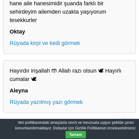
hane aile hanesimidir şuanda farklı bir
sehirdeyim ailemden uzakta yaşıyorum
tesekkurler
Oktay
Rüyada kirpi ve kedi görmek
Hayırdır inşallah 🤲 Allah razı olsun 🕊️ Hayırlı
cumalar 🕊️
Aleyna
Rüyada yazılmış yazı görmek
Veri politikasındaki amaçlarla sınırlı ve mevzuata uygun şekilde çerez
konumlandırmaktayız. Detaylar için Gizlilik Politikamızı inceleyebilirsiniz.
Sahih Rüyalar: Rüyaların Dilini Öğrenin
Gizlilik Politikası
Tamam
© 2012-2026
SahihRuyalar.com
|
Tüm Hakları Saklıdır.