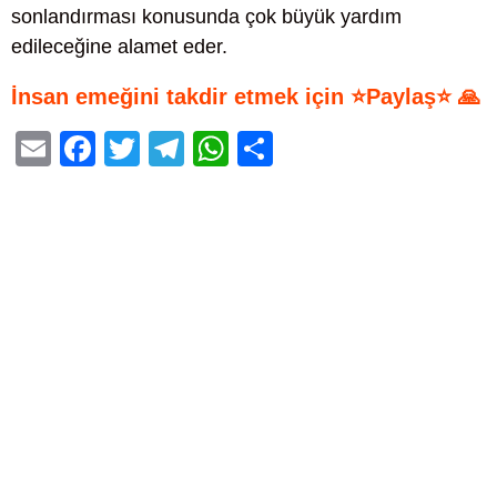
sonlandırması konusunda çok büyük yardım
edileceğine alamet eder.
İnsan emeğini takdir etmek için ⭐Paylaş⭐ 🙏
E
F
T
T
W
S
m
a
wi
el
h
h
ail
c
tt
e
at
ar
e
er
gr
s
e
b
a
A
o
m
p
o
p
k