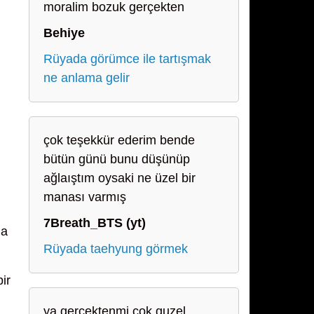
moralim bozuk gerçekten
Behiye
Rüyada görümce ile tartışmak
ne anlama gelir
çok teşekkür ederim bende
bütün günü bunu düşünüp
ağlaıştım oysaki ne üzel bir
manası varmış
7Breath_BTS (yt)
na
Rüyada taehyung görmek
ir
ya gercektenmi cok guzel