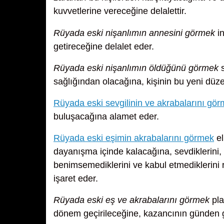
kuvvetlerine vereceğine delalettir.
Rüyada eski nişanlımın annesini görmek
in
getireceğine delalet eder.
Rüyada eski nişanlımın öldüğünü görmek
s
sağlığından olacağına, kişinin bu yeni düz
Rüyada eski sevgilinin ve akrabalarını gö
buluşacağına alamet eder.
Rüyada eski eşimin akrabalarını görmek
el
dayanışma içinde kalacağına, sevdiklerini, i
benimsemediklerini ve kabul etmediklerini 
işaret eder.
Rüyada eski eş ve akrabalarını görmek
pla
dönem geçirileceğine, kazancının günden g