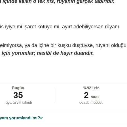
içinde kalan o tek his, rüyanın gerçek tabiridir.
is iyiye mi işaret kötüye mi, ayırt edebiliyorsan rüyanı
gelmiyorsa, ya da içine bir kuşku düştüyse, rüyanı olduğu
için yorumlar; nasibi de hayır duandır.
Bugün
%92 için
35
2
saat
rüya te’vîl kılındı
cevab müddeti
yam yorumlandı mı?