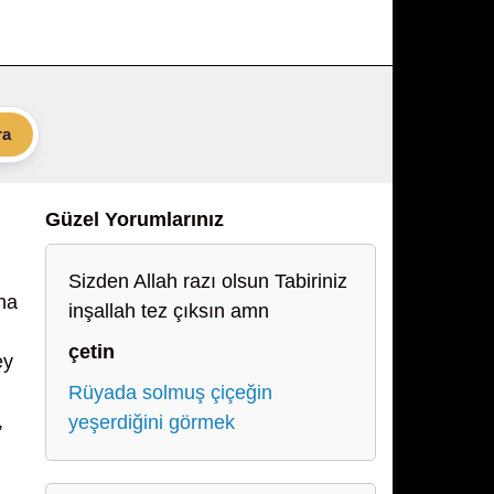
ra
Güzel Yorumlarınız
Sizden Allah razı olsun Tabiriniz
ına
inşallah tez çıksın amn
çetin
ey
Rüyada solmuş çiçeğin
,
yeşerdiğini görmek