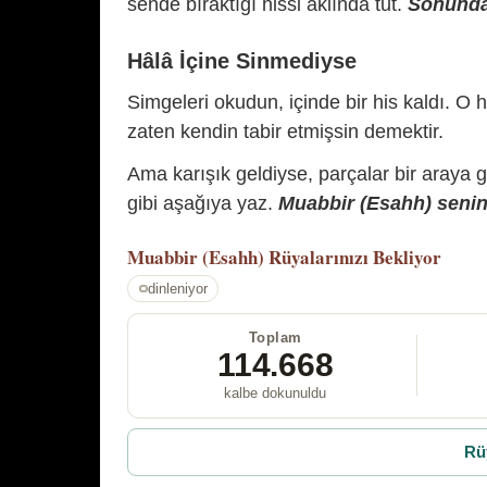
sende bıraktığı hissi aklında tut.
Sonunda 
Hâlâ İçine Sinmediyse
Simgeleri okudun, içinde bir his kaldı. O h
zaten kendin tabir etmişsin demektir.
Ama karışık geldiyse, parçalar bir araya 
gibi aşağıya yaz.
Muabbir (Esahh) senin 
Muabbir (Esahh)
Rüyalarınızı Bekliyor
dinleniyor
Toplam
114.668
kalbe dokunuldu
Rü