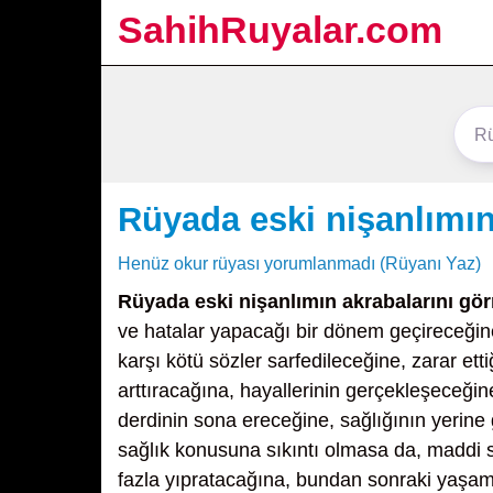
SahihRuyalar.com
Rüyada eski nişanlımın
Henüz okur rüyası yorumlanmadı (Rüyanı Yaz)
Rüyada eski nişanlımın akrabalarını gö
ve hatalar yapacağı bir dönem geçireceğin
karşı kötü sözler sarfedileceğine, zarar ett
arttıracağına, hayallerinin gerçekleşeceğin
derdinin sona ereceğine, sağlığının yerine 
sağlık konusuna sıkıntı olmasa da, maddi so
fazla yıpratacağına, bundan sonraki yaşamı