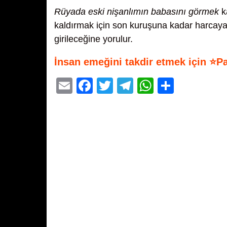
Rüyada eski nişanlımın babasını görmek
ka
kaldırmak için son kuruşuna kadar harcayac
girileceğine yorulur.
İnsan emeğini takdir etmek için ⭐P
E
F
T
T
W
S
m
a
wi
el
h
h
ail
c
tt
e
at
ar
e
er
gr
s
e
b
a
A
o
m
p
o
p
k