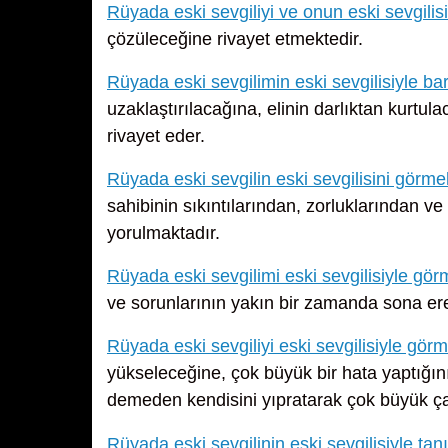
Rüyada eski sevgiliyi ve onun eski sevgilis
çözüleceğine rivayet etmektedir.
Rüyada eski sevgilimin eski sevgilisiyle ba
uzaklaştırılacağına, elinin darlıktan kurtula
rivayet eder.
Rüyada eski sevgilin eski sevgilisini görme
sahibinin sıkıntılarından, zorluklarından ve
yorulmaktadır.
Rüyada eski sevgilimi eski sevgilisiyle gö
ve sorunlarının yakın bir zamanda sona ere
Rüyada eski sevgiliyi eski sevgilisiyle gör
yükseleceğine, çok büyük bir hata yaptığı
demeden kendisini yıpratarak çok büyük ça
Rüyada eski sevgilinin eski sevgilisiyle ta