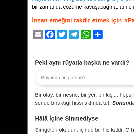
bir zamanda çözüme kavuşacağına, anne ile 
İnsan emeğini takdir etmek için ⭐P
E
F
T
T
W
S
m
a
wi
el
h
h
ail
c
tt
e
at
ar
e
er
gr
s
e
Peki aynı rüyada başka ne vardı?
b
a
A
o
m
p
o
p
Bir olay, bir nesne, bir yer, bir kişi... hep
k
sende bıraktığı hissi aklında tut.
Sonunda 
Hâlâ İçine Sinmediyse
Simgeleri okudun, içinde bir his kaldı. O h