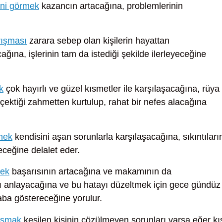
ini görmek
kazancın artacağına, problemlerinin
rışması
zarara sebep olan kişilerin hayattan
cağına, işlerinin tam da istediği şekilde ilerleyeceğine
k
çok hayırlı ve güzel kısmetler ile karşılaşacağına, rüya
 çektiği zahmetten kurtulup, rahat bir nefes alacağına
rmek
kendisini aşan sorunlarla karşılaşacağına, sıkıntıları
ceğine delalet eder.
mek
başarısının artacağına ve makamının da
nı anlayacağına ve bu hatayı düzeltmek için gece gündüz
ba göstereceğine yorulur.
nışmak
kesilen kişinin çözülmeyen sorunları varsa eğer kı