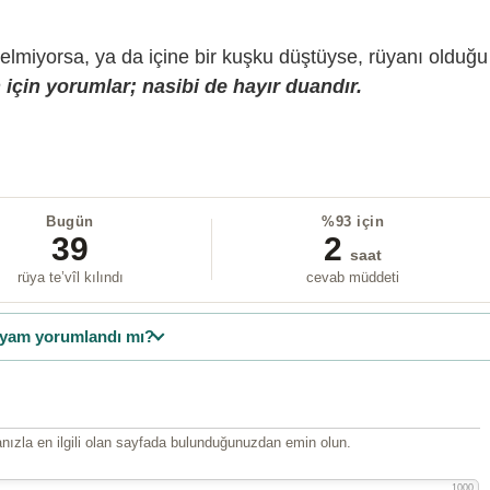
gelmiyorsa, ya da içine bir kuşku düştüyse, rüyanı olduğu
için yorumlar; nasibi de hayır duandır.
Bugün
%93 için
39
2
saat
rüya te’vîl kılındı
cevab müddeti
yam yorumlandı mı?
ızla en ilgili olan sayfada bulunduğunuzdan emin olun.
1000