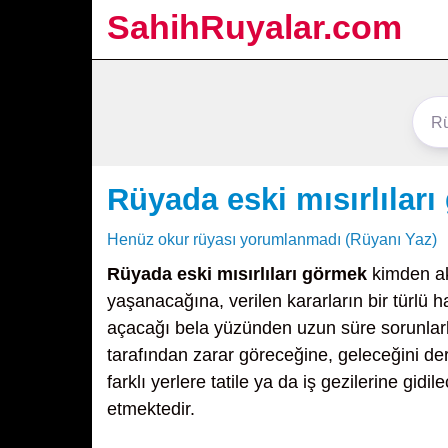
SahihRuyalar.com
Rüyada eski mısırlılar
Henüz okur rüyası yorumlanmadı (Rüyanı Yaz)
Rüyada eski mısırlıları görmek
kimden akı
yaşanacağına, verilen kararların bir türlü h
açacağı bela yüzünden uzun süre sorunlar
tarafından zarar göreceğine, geleceğini d
farklı yerlere tatile ya da iş gezilerine gi
etmektedir.