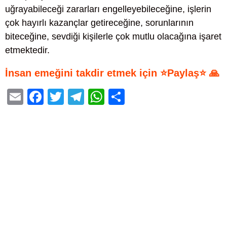
uğrayabileceği zararları engelleyebileceğine, işlerin
çok hayırlı kazançlar getireceğine, sorunlarının
biteceğine, sevdiği kişilerle çok mutlu olacağına işaret
etmektedir.
İnsan emeğini takdir etmek için ⭐Paylaş⭐ 🙏
E
F
T
T
W
S
m
a
wi
el
h
h
ail
c
tt
e
at
ar
e
er
gr
s
e
b
a
A
o
m
p
o
p
k