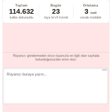
Toplam
Bugün
Ortalama
114.632
23
3
saat
kalbe dokunuldu
rüya te’vîl kılındı
cevab müddeti
Rüyanızı göndermeden önce rüyanızla en ilgili olan sayfada
bulunduğunuzdan emin olun.
1000