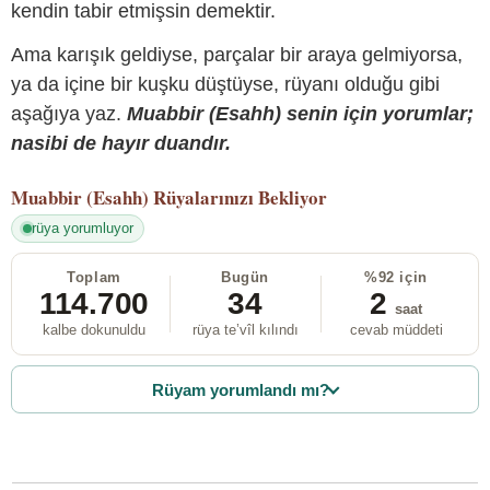
kendin tabir etmişsin demektir.
Ama karışık geldiyse, parçalar bir araya gelmiyorsa,
ya da içine bir kuşku düştüyse, rüyanı olduğu gibi
aşağıya yaz.
Muabbir (Esahh) senin için yorumlar;
nasibi de hayır duandır.
Muabbir (Esahh)
Rüyalarınızı Bekliyor
rüya yorumluyor
Toplam
Bugün
%92 için
114.700
34
2
saat
kalbe dokunuldu
rüya te’vîl kılındı
cevab müddeti
Rüyam yorumlandı mı?