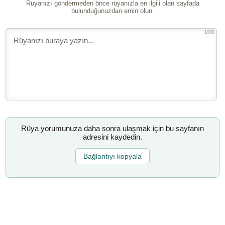
Rüyanızı göndermeden önce rüyanızla en ilgili olan sayfada
bulunduğunuzdan emin olun.
1000
Rüya yorumunuza daha sonra ulaşmak için bu sayfanın
adresini kaydedin.
Bağlantıyı kopyala