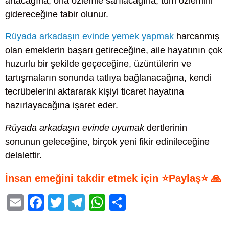
artacağına, ona özlemle sarılacağına, tüm özlemini
gidereceğine tabir olunur.
Rüyada arkadaşın evinde yemek yapmak
harcanmış
olan emeklerin başarı getireceğine, aile hayatının çok
huzurlu bir şekilde geçeceğine, üzüntülerin ve
tartışmaların sonunda tatlıya bağlanacağına, kendi
tecrübelerini aktararak kişiyi ticaret hayatına
hazırlayacağına işaret eder.
Rüyada arkadaşın evinde uyumak
dertlerinin
sonunun geleceğine, birçok yeni fikir edinileceğine
delalettir.
İnsan emeğini takdir etmek için ⭐Paylaş⭐ 🙏
E
F
T
T
W
S
m
a
wi
el
h
h