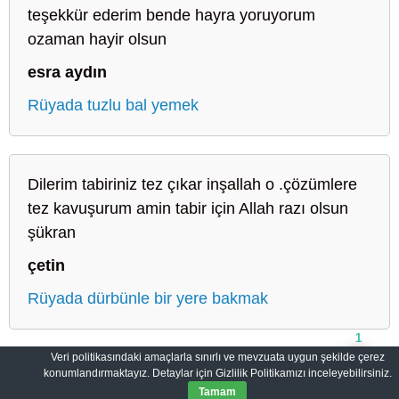
teşekkür ederim bende hayra yoruyorum
ozaman hayir olsun
esra aydın
Rüyada tuzlu bal yemek
Dilerim tabiriniz tez çıkar inşallah o .çözümlere
tez kavuşurum amin tabir için Allah razı olsun
şükran
çetin
Rüyada dürbünle bir yere bakmak
1
Veri politikasındaki amaçlarla sınırlı ve mevzuata uygun şekilde çerez
konumlandırmaktayız. Detaylar için Gizlilik Politikamızı inceleyebilirsiniz.
Sahih Rüyalar: Rüyaların Dilini Öğrenin
Gizlilik Politikası
Tamam
© 2012-2026
SahihRuyalar.com
|
Tüm Hakları Saklıdır.