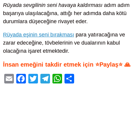
Rüyada sevgilinin seni havaya kaldırması
adım adım
başarıya ulaşılacağına, attığı her adımda daha kötü
durumlara düşeceğine rivayet eder.
Rüyada eşinin seni bırakması
para yatıracağına ve
zarar edeceğine, tövbelerinin ve dualarının kabul
olacağına işaret etmektedir.
İnsan emeğini takdir etmek için ⭐Paylaş⭐ 🙏
E
F
T
T
W
S
m
a
wi
el
h
h
ail
c
tt
e
at
ar
e
er
gr
s
e
b
a
A
o
m
p