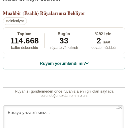
Muabbir (Esahh)
Rüyalarınızı Bekliyor
dinleniyor
Toplam
Bugün
%92 için
114.668
33
2
saat
kalbe dokunuldu
rüya te’vîl kılındı
cevab müddeti
Rüyam yorumlandı mı?
Rüyanızı göndermeden önce rüyanızla en ilgili olan sayfada
bulunduğunuzdan emin olun.
1000