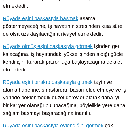
etmektedir.
Rüyada eşini başkasıyla basmak
aşama
göstermeyeceğine, iş hayatının stresinden kısa süreli
de olsa uzaklaşılacağına rivayet etmektedir.
Rüyada ölmüş eşini başkasıyla görmek
işinden geri
kalacağına, iş hayatındaki yükselişinden aldığı güçle
kendi işini kurarak patronluğa başlayacağına delalet
etmektedir.
Rüyada eşini bırakıp başkasıyla gitmek
tayin ve
atama haberine, sınavlardan başarı elde etmeye ve iş
yerinde beklenmedik güzel görevler alarak daha iyi
bir kariyer olanağı bulunacağına, böylelikle yere daha
sağlam basmayı başaracağına inanılır.
Rüyada eşini başkasıyla evlendiğini görmek
çok