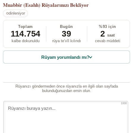
Muabbir (Esahh)
Rüyalarınızı Bekliyor
dinleniyor
Toplam
Bugün
%93 için
114.754
39
2
saat
kalbe dokunuldu
rüya te’vîl kılındı
cevab müddeti
Rüyam yorumlandı mı?
Rüyanızı göndermeden önce rüyanızla en ilgili olan sayfada
bulunduğunuzdan emin olun.
1000