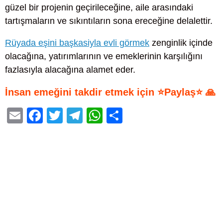
güzel bir projenin geçirileceğine, aile arasındaki
tartışmaların ve sıkıntıların sona ereceğine delalettir.
Rüyada eşini başkasiyla evli görmek
zenginlik içinde
olacağına, yatırımlarının ve emeklerinin karşılığını
fazlasıyla alacağına alamet eder.
İnsan emeğini takdir etmek için ⭐Paylaş⭐ 🙏
E
F
T
T
W
S
m
a
wi
el
h
h
ail
c
tt
e
at
ar
e
er
gr
s
e
b
a
A
o
m
p
o
p