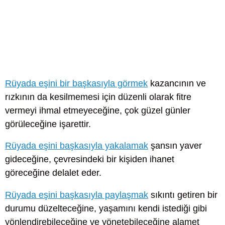
Rüyada eşini bir başkasıyla görmek
kazancının ve
rızkının da kesilmemesi için düzenli olarak fitre
vermeyi ihmal etmeyeceğine, çok güzel günler
görüleceğine işarettir.
Rüyada eşini başkasıyla yakalamak
şansın yaver
gideceğine, çevresindeki bir kişiden ihanet
göreceğine delalet eder.
Rüyada eşini başkasıyla paylaşmak
sıkıntı getiren bir
durumu düzelteceğine, yaşamını kendi istediği gibi
yönlendirebileceğine ve yönetebileceğine alamet