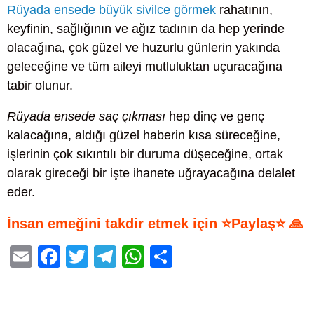
Rüyada ensede büyük sivilce görmek
rahatının,
keyfinin, sağlığının ve ağız tadının da hep yerinde
olacağına, çok güzel ve huzurlu günlerin yakında
geleceğine ve tüm aileyi mutluluktan uçuracağına
tabir olunur.
Rüyada ensede saç çıkması
hep dinç ve genç
kalacağına, aldığı güzel haberin kısa süreceğine,
işlerinin çok sıkıntılı bir duruma düşeceğine, ortak
olarak gireceği bir işte ihanete uğrayacağına delalet
eder.
İnsan emeğini takdir etmek için ⭐Paylaş⭐ 🙏
E
F
T
T
W
S
m
a
wi
el
h
h
ail
c
tt
e
at
ar