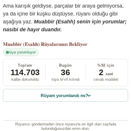
Ama karışık geldiyse, parçalar bir araya gelmiyorsa,
ya da içine bir kuşku düştüyse, rüyanı olduğu gibi
aşağıya yaz.
Muabbir (Esahh) senin için yorumlar;
nasibi de hayır duandır.
Muabbir (Esahh)
Rüyalarınızı Bekliyor
rüya yorumluyor
Toplam
Bugün
%92 için
114.703
36
2
saat
kalbe dokunuldu
rüya te’vîl kılındı
cevab müddeti
Rüyam yorumlandı mı?
Rüyanızı göndermeden önce rüyanızla en ilgili olan sayfada
bulunduğunuzdan emin olun.