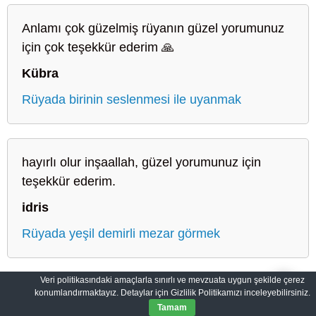
Anlamı çok güzelmiş rüyanın güzel yorumunuz
için çok teşekkür ederim 🙏
Kübra
Rüyada birinin seslenmesi ile uyanmak
hayırlı olur inşaallah, güzel yorumunuz için
teşekkür ederim.
idris
Rüyada yeşil demirli mezar görmek
Veri politikasındaki amaçlarla sınırlı ve mevzuata uygun şekilde çerez
konumlandırmaktayız. Detaylar için Gizlilik Politikamızı inceleyebilirsiniz.
Sahih Rüyalar: Rüyaların Dilini Öğrenin
Gizlilik Politikası
Tamam
© 2012-2026
SahihRuyalar.com
|
Tüm Hakları Saklıdır.