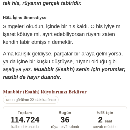
tek his, rüyanın gerçek tabiridir.
Hâlâ İçine Sinmediyse
Simgeleri okudun, içinde bir his kaldı. O his iyiye mi
işaret kötüye mi, ayırt edebiliyorsan rüyanı zaten
kendin tabir etmişsin demektir.
Ama karışık geldiyse, parçalar bir araya gelmiyorsa,
ya da içine bir kuşku düştüyse, rüyanı olduğu gibi
aşağıya yaz.
Muabbir (Esahh) senin için yorumlar;
nasibi de hayır duandır.
Muabbir (Esahh)
Rüyalarınızı Bekliyor
son görülme 33 dakika önce
Toplam
Bugün
%93 için
114.724
36
2
saat
kalbe dokunuldu
rüya te’vîl kılındı
cevab müddeti