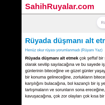
SahihRuyalar.com
Rüyada düşmanı alt e
Henüz okur rüyası yorumlanmadı (Rüyanı Yaz)
Rüyada düşmanı alt etmek
çok şeffaf bir 
olarak sevilip sayılacağına ve bu sayede işl
günlerinin biteceğine ve güzel günler yaş
bir konuma gelineceğine, zorlukların bitece
karşılığını bulacağına, bol kazançlı bir iş
tartışmaların ve sorunların sona ereceğine
kavuşacağına, çok zor olayları çok kısa b