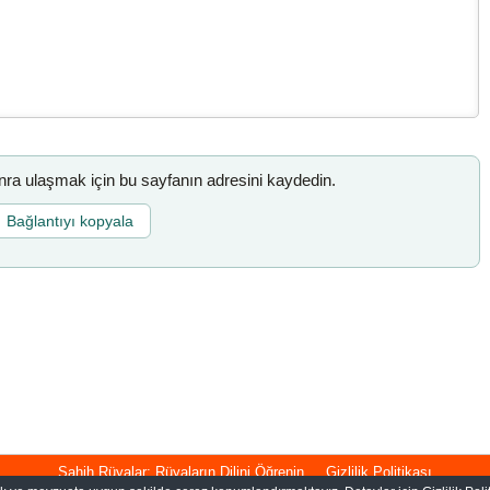
a ulaşmak için bu sayfanın adresini kaydedin.
Bağlantıyı kopyala
Sahih Rüyalar: Rüyaların Dilini Öğrenin
Gizlilik Politikası