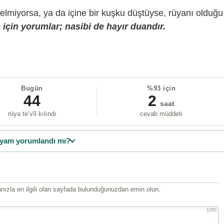
gelmiyorsa, ya da içine bir kuşku düştüyse, rüyanı olduğu
için yorumlar; nasibi de hayır duandır.
Bugün
%93 için
44
2
saat
rüya te’vîl kılındı
cevab müddeti
yam yorumlandı mı?
ızla en ilgili olan sayfada bulunduğunuzdan emin olun.
1000