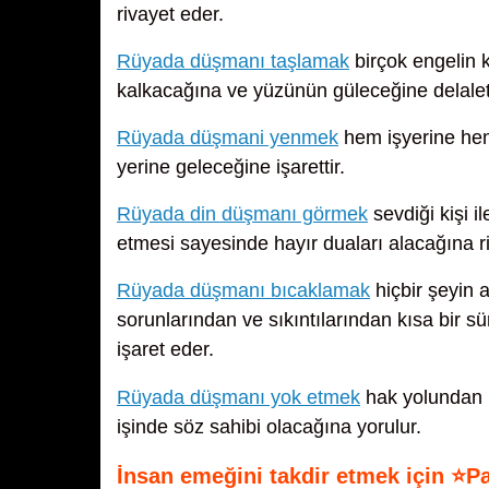
rivayet eder.
Rüyada düşmanı taşlamak
birçok engelin k
kalkacağına ve yüzünün güleceğine delalet
Rüyada düşmani yenmek
hem işyerine hem 
yerine geleceğine işarettir.
Rüyada din düşmanı görmek
sevdiği kişi i
etmesi sayesinde hayır duaları alacağına r
Rüyada düşmanı bıcaklamak
hiçbir şeyin a
sorunlarından ve sıkıntılarından kısa bir s
işaret eder.
Rüyada düşmanı yok etmek
hak yolundan b
işinde söz sahibi olacağına yorulur.
İnsan emeğini takdir etmek için ⭐P