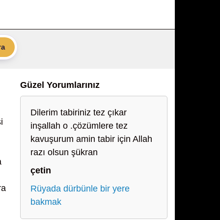
ra
Güzel Yorumlarınız
Dilerim tabiriniz tez çıkar
i
inşallah o .çözümlere tez
kavuşurum amin tabir için Allah
razı olsun şükran
a
çetin
ra
Rüyada dürbünle bir yere
bakmak