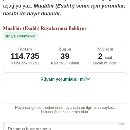
aşağıya yaz.
Muabbir (Esahh) senin için yorumlar;
nasibi de hayır duandır.
Muabbir (Esahh)
Rüyalarınızı Bekliyor
rüya yorumluyor
Toplam
Bugün
%93 için
114.735
39
2
saat
kalbe dokunuldu
rüya te’vîl kılındı
cevab müddeti
Rüyam yorumlandı mı?
Rüyanızı göndermeden önce rüyanızla en ilgili olan sayfada
bulunduğunuzdan emin olun.
1000