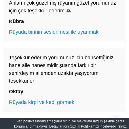
Anlamı çok güzelmiş rüyanın güzel yorumunuz
için çok teşekkür ederim 🙏
Kübra
Rüyada birinin seslenmesi ile uyanmak
Teşekkür ederim yorumunuz için bahsettiğiniz
hane aile hanesimidir şuanda farklı bir
sehirdeyim ailemden uzakta yaşıyorum
tesekkurler
Oktay
Rüyada kirpi ve kedi görmek
Veri politikasındaki amaçlarla sınırlı ve mevzuata uygun şekilde çerez
konumlandırmaktayız. Detaylar için Gizlilik Politikamızı inceleyebilirsiniz.
Sahih Rüyalar: Rüyaların Dilini Öğrenin
Gizlilik Politikası