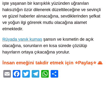
işte yaşanan bir karışıklık yüzünden uğranılan
haksızlığın özür dilenerek düzeltileceğine ve sevinçli
ve güzel haberler alınacağına, sevdiklerinden şefkat
ve yoğun ilgi görerek mutlu olacağına alamet
etmektedir.
Rüyada yanık kumaş
şansın ve kısmetin de açık
olacağına, sorunların en kısa sürede çözülüp
hayırların ortaya çıkacağına yorulur.
İnsan emeğini takdir etmek için ⭐Paylaş⭐ 🙏
E
F
T
T
W
S
m
a
wi
el
h
h
ail
c
tt
e
at
ar
e
er
gr
s
e
b
a
A