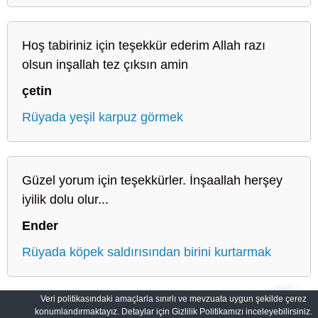
Hoş tabiriniz için teşekkür ederim Allah razı
olsun inşallah tez çıksın amin
çetin
Rüyada yeşil karpuz görmek
Güzel yorum için teşekkürler. İnşaallah herşey
iyilik dolu olur...
Ender
Rüyada köpek saldırısından birini kurtarmak
Veri politikasındaki amaçlarla sınırlı ve mevzuata uygun şekilde çerez
konumlandırmaktayız. Detaylar için Gizlilik Politikamızı inceleyebilirsiniz.
Sahih Rüyalar: Rüyaların Dilini Öğrenin
Gizlilik Politikası