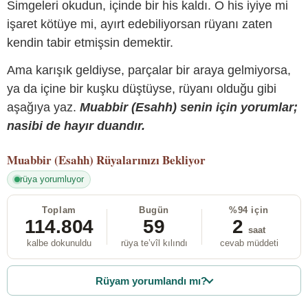
Simgeleri okudun, içinde bir his kaldı. O his iyiye mi
işaret kötüye mi, ayırt edebiliyorsan rüyanı zaten
kendin tabir etmişsin demektir.
Ama karışık geldiyse, parçalar bir araya gelmiyorsa,
ya da içine bir kuşku düştüyse, rüyanı olduğu gibi
aşağıya yaz.
Muabbir (Esahh) senin için yorumlar;
nasibi de hayır duandır.
Muabbir (Esahh)
Rüyalarınızı Bekliyor
rüya yorumluyor
Toplam
Bugün
%94 için
114.804
59
2
saat
kalbe dokunuldu
rüya te’vîl kılındı
cevab müddeti
Rüyam yorumlandı mı?