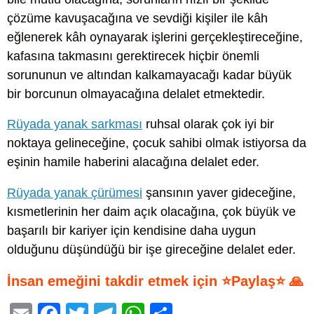
çözüme kavuşacağına ve sevdiği kişiler ile kâh
eğlenerek kâh oynayarak işlerini gerçekleştireceğine,
kafasına takmasını gerektirecek hiçbir önemli
sorununun ve altından kalkamayacağı kadar büyük
bir borcunun olmayacağına delalet etmektedir.
Rüyada yanak sarkması
ruhsal olarak çok iyi bir
noktaya gelineceğine, çocuk sahibi olmak istiyorsa da
eşinin hamile haberini alacağına delalet eder.
Rüyada yanak çürümesi
şansının yaver gideceğine,
kısmetlerinin her daim açık olacağına, çok büyük ve
başarılı bir kariyer için kendisine daha uygun
olduğunu düşündüğü bir işe gireceğine delalet eder.
İnsan emeğini takdir etmek için ⭐Paylaş⭐ 🙏
E
F
T
T
W
S