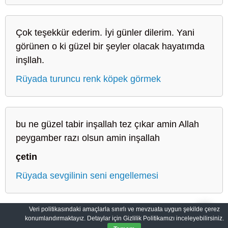
Çok teşekkür ederim. İyi günler dilerim. Yani
görünen o ki güzel bir şeyler olacak hayatımda
inşllah.
Rüyada turuncu renk köpek görmek
bu ne güzel tabir inşallah tez çıkar amin Allah
peygamber razı olsun amin inşallah
çetin
Rüyada sevgilinin seni engellemesi
Veri politikasındaki amaçlarla sınırlı ve mevzuata uygun şekilde çerez
konumlandırmaktayız. Detaylar için Gizlilik Politikamızı inceleyebilirsiniz.
Sahih Rüyalar: Rüyaların Dilini Öğrenin
Gizlilik Politikası