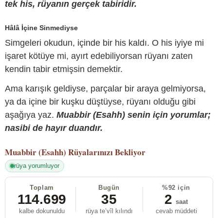
tek his, rüyanın gerçek tabiridir.
Hâlâ İçine Sinmediyse
Simgeleri okudun, içinde bir his kaldı. O his iyiye mi
işaret kötüye mi, ayırt edebiliyorsan rüyanı zaten
kendin tabir etmişsin demektir.
Ama karışık geldiyse, parçalar bir araya gelmiyorsa,
ya da içine bir kuşku düştüyse, rüyanı olduğu gibi
aşağıya yaz.
Muabbir (Esahh) senin için yorumlar;
nasibi de hayır duandır.
Muabbir (Esahh)
Rüyalarınızı Bekliyor
rüya yorumluyor
Toplam
Bugün
%92 için
114.699
35
2
saat
kalbe dokunuldu
rüya te’vîl kılındı
cevab müddeti