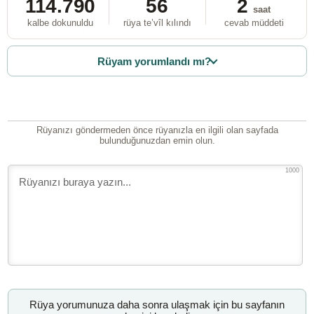
114.790
56
2
saat
kalbe dokunuldu
rüya te’vîl kılındı
cevab müddeti
Rüyam yorumlandı mı?
Rüyanızı göndermeden önce rüyanızla en ilgili olan sayfada
bulunduğunuzdan emin olun.
1000
Rüya yorumunuza daha sonra ulaşmak için bu sayfanın