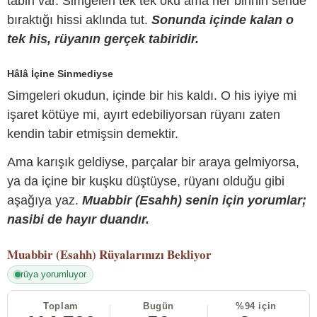
tabiri var. Simgeleri tek tek oku ama her birinin sende
bıraktığı hissi aklında tut.
Sonunda içinde kalan o
tek his, rüyanın gerçek tabiridir.
Hâlâ İçine Sinmediyse
Simgeleri okudun, içinde bir his kaldı. O his iyiye mi
işaret kötüye mi, ayırt edebiliyorsan rüyanı zaten
kendin tabir etmişsin demektir.
Ama karışık geldiyse, parçalar bir araya gelmiyorsa,
ya da içine bir kuşku düştüyse, rüyanı olduğu gibi
aşağıya yaz.
Muabbir (Esahh) senin için yorumlar;
nasibi de hayır duandır.
Muabbir (Esahh)
Rüyalarınızı Bekliyor
rüya yorumluyor
Toplam
Bugün
%94 için