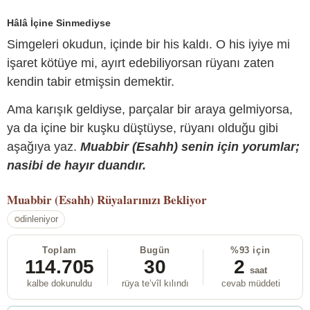
Hâlâ İçine Sinmediyse
Simgeleri okudun, içinde bir his kaldı. O his iyiye mi
işaret kötüye mi, ayırt edebiliyorsan rüyanı zaten
kendin tabir etmişsin demektir.
Ama karışık geldiyse, parçalar bir araya gelmiyorsa,
ya da içine bir kuşku düştüyse, rüyanı olduğu gibi
aşağıya yaz.
Muabbir (Esahh) senin için yorumlar;
nasibi de hayır duandır.
Muabbir (Esahh)
Rüyalarınızı Bekliyor
dinleniyor
Toplam
Bugün
%93 için
114.705
30
2
saat
kalbe dokunuldu
rüya te’vîl kılındı
cevab müddeti