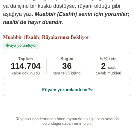
ya da içine bir kuşku düştüyse, rüyanı olduğu gibi
aşağıya yaz.
Muabbir (Esahh) senin için yorumlar;
nasibi de hayır duandır.
Muabbir (Esahh)
Rüyalarınızı Bekliyor
rüya yorumluyor
Toplam
Bugün
%92 için
114.704
36
2
saat
kalbe dokunuldu
rüya te’vîl kılındı
cevab müddeti
Rüyam yorumlandı mı?
Rüyanızı göndermeden önce rüyanızla en ilgili olan sayfada
bulunduğunuzdan emin olun.