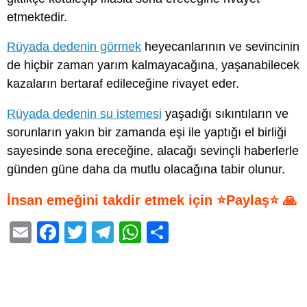
etmektedir.
Rüyada dedenin görmek
heyecanlarının ve sevincinin
de hiçbir zaman yarım kalmayacağına, yaşanabilecek
kazaların bertaraf edileceğine rivayet eder.
Rüyada dedenin su istemesi
yaşadığı sıkıntıların ve
sorunların yakın bir zamanda eşi ile yaptığı el birliği
sayesinde sona ereceğine, alacağı sevinçli haberlerle
günden güne daha da mutlu olacağına tabir olunur.
İnsan emeğini takdir etmek için ⭐Paylaş⭐ 🙏
E
F
T
T
W
S
m
a
wi
el
h
h
ail
c
tt
e
at
ar
e
er
gr
s
e