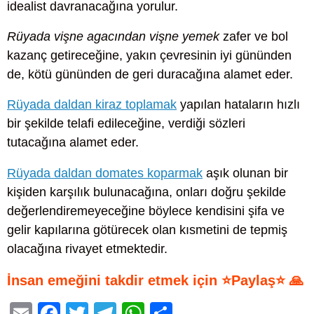
idealist davranacağına yorulur.
Rüyada vişne agacından vişne yemek
zafer ve bol
kazanç getireceğine, yakın çevresinin iyi gününden
de, kötü gününden de geri duracağına alamet eder.
Rüyada daldan kiraz toplamak
yapılan hataların hızlı
bir şekilde telafi edileceğine, verdiği sözleri
tutacağına alamet eder.
Rüyada daldan domates koparmak
aşık olunan bir
kişiden karşılık bulunacağına, onları doğru şekilde
değerlendiremeyeceğine böylece kendisini şifa ve
gelir kapılarına götürecek olan kısmetini de tepmiş
olacağına rivayet etmektedir.
İnsan emeğini takdir etmek için ⭐Paylaş⭐ 🙏
E
F
T
T
W
S