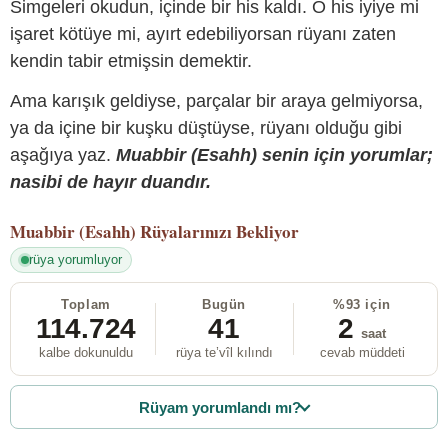
Simgeleri okudun, içinde bir his kaldı. O his iyiye mi
işaret kötüye mi, ayırt edebiliyorsan rüyanı zaten
kendin tabir etmişsin demektir.
Ama karışık geldiyse, parçalar bir araya gelmiyorsa,
ya da içine bir kuşku düştüyse, rüyanı olduğu gibi
aşağıya yaz.
Muabbir (Esahh) senin için yorumlar;
nasibi de hayır duandır.
Muabbir (Esahh)
Rüyalarınızı Bekliyor
rüya yorumluyor
Toplam
Bugün
%93 için
114.724
41
2
saat
kalbe dokunuldu
rüya te’vîl kılındı
cevab müddeti
Rüyam yorumlandı mı?