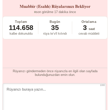
Muabbir (Esahh)
Rüyalarınızı Bekliyor
son görülme 17 dakika önce
Toplam
Bugün
Ortalama
114.658
35
3
saat
kalbe dokunuldu
rüya te’vîl kılındı
cevab müddeti
Rüyanızı göndermeden önce rüyanızla en ilgili olan sayfada
bulunduğunuzdan emin olun.
1000