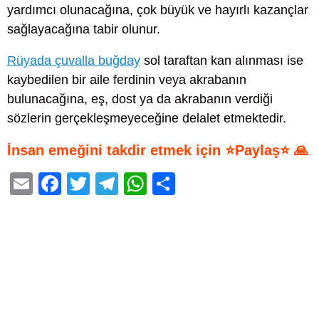
yardımcı olunacağına, çok büyük ve hayırlı kazançlar
sağlayacağına tabir olunur.
Rüyada çuvalla buğday
sol taraftan kan alınması ise
kaybedilen bir aile ferdinin veya akrabanın
bulunacağına, eş, dost ya da akrabanın verdiği
sözlerin gerçekleşmeyeceğine delalet etmektedir.
İnsan emeğini takdir etmek için ⭐Paylaş⭐ 🙏
E
F
T
T
W
S
m
a
wi
el
h
h
ail
c
tt
e
at
ar
e
er
gr
s
e
b
a
A
o
m
p