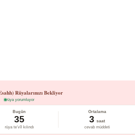
Esahh)
Rüyalarınızı Bekliyor
rüya yorumluyor
Bugün
Ortalama
35
3
saat
rüya te’vîl kılındı
cevab müddeti