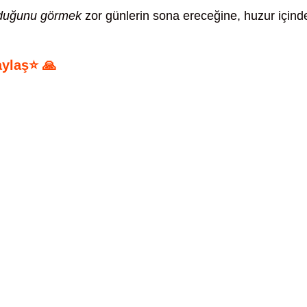
lduğunu görmek
zor günlerin sona ereceğine, huzur içind
aylaş⭐ 🙏