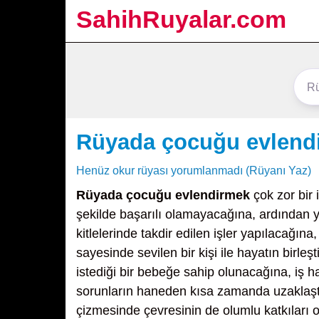
SahihRuyalar.com
Rüyada çocuğu evlend
Henüz okur rüyası yorumlanmadı (Rüyanı Yaz)
Rüyada çocuğu evlendirmek
çok zor bir 
şekilde başarılı olamayacağına, ardından y
kitlelerinde takdir edilen işler yapılacağı
sayesinde sevilen bir kişi ile hayatın birle
istediği bir bebeğe sahip olunacağına, iş h
sorunların haneden kısa zamanda uzaklaştı
çizmesinde çevresinin de olumlu katkıları o