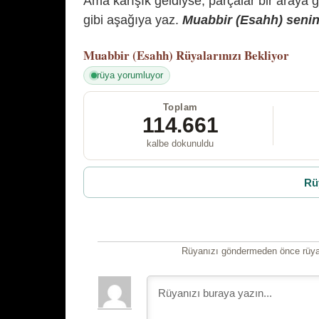
Ama karışık geldiyse, parçalar bir araya 
gibi aşağıya yaz.
Muabbir (Esahh) senin 
Muabbir (Esahh)
Rüyalarınızı Bekliyor
rüya yorumluyor
Toplam
114.661
kalbe dokunuldu
Rü
Rüyanızı göndermeden önce rüyan