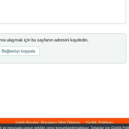
a ulaşmak için bu sayfanın adresini kaydedin.
Bağlantıyı kopyala
Sahih Rüyalar: Rüyaların Dilini Öğrenin
Gizlilik Politikası
rlı ve mevzuata uygun şekilde çerez konumlandırmaktayız. Detaylar için Gizlilik Polit