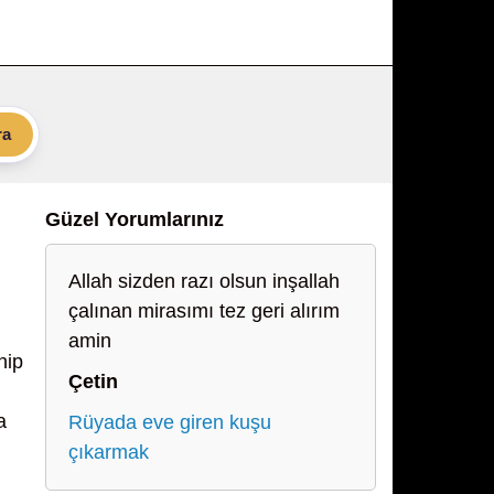
ra
Güzel Yorumlarınız
Allah sizden razı olsun inşallah
çalınan mirasımı tez geri alırım
amin
hip
Çetin
a
Rüyada eve giren kuşu
çıkarmak