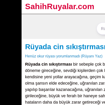
SahihRuyalar.com
Rüyada cin sıkıştırmas
Henüz okur rüyası yorumlanmadı (Rüyanı Yaz)
Rüyada cin sıkıştırması
bir sebeple çok b
döneme gireceğine, sevdiği kişilerden çok
kendisine yeni yollar arayacağına, geçim k
olma şansın elde edeceğine, uğranılan zararı
yapılıp başarılar kazanacağına, uğranılan za
girileceğine, büyük ve ferah bir haneye sah
hataların daha da büyük zarar getireceği v