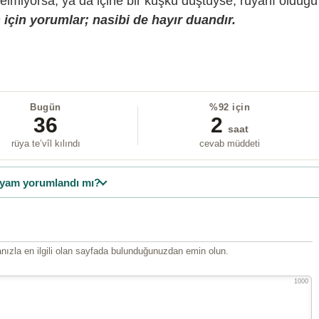
gelmiyorsa, ya da içine bir kuşku düştüyse, rüyanı olduğu
için yorumlar; nasibi de hayır duandır.
Bugün
%92 için
36
2
saat
rüya te’vîl kılındı
cevab müddeti
yam yorumlandı mı?
ızla en ilgili olan sayfada bulunduğunuzdan emin olun.
1000