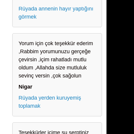
Rüyada annenin hayır yaptığını
görmek
Yorum için çok teşekkür ederim
,Rabbim yorumunuzu gerçeğe
çevirsin ,içim rahatladı mutlu
oldum ,Allahda size mutluluk
sevinç versin ,çok sağolun
Nigar
Rüyada yerden kuruyemiş
toplamak
Teşekkürler içime su serptiniz