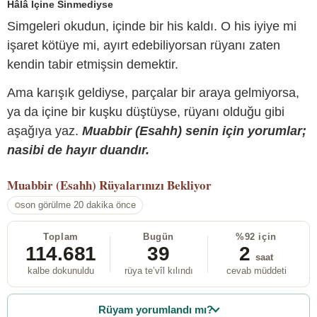
Hâlâ İçine Sinmediyse
Simgeleri okudun, içinde bir his kaldı. O his iyiye mi
işaret kötüye mi, ayırt edebiliyorsan rüyanı zaten
kendin tabir etmişsin demektir.
Ama karışık geldiyse, parçalar bir araya gelmiyorsa,
ya da içine bir kuşku düştüyse, rüyanı olduğu gibi
aşağıya yaz.
Muabbir (Esahh) senin için yorumlar;
nasibi de hayır duandır.
Muabbir (Esahh)
Rüyalarınızı Bekliyor
son görülme 20 dakika önce
Toplam
Bugün
%92 için
114.681
39
2
saat
kalbe dokunuldu
rüya te’vîl kılındı
cevab müddeti
Rüyam yorumlandı mı?