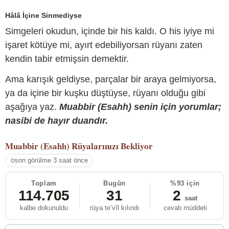
Hâlâ İçine Sinmediyse
Simgeleri okudun, içinde bir his kaldı. O his iyiye mi
işaret kötüye mi, ayırt edebiliyorsan rüyanı zaten
kendin tabir etmişsin demektir.
Ama karışık geldiyse, parçalar bir araya gelmiyorsa,
ya da içine bir kuşku düştüyse, rüyanı olduğu gibi
aşağıya yaz.
Muabbir (Esahh) senin için yorumlar;
nasibi de hayır duandır.
Muabbir (Esahh)
Rüyalarınızı Bekliyor
son görülme 3 saat önce
Toplam
Bugün
%93 için
114.705
31
2
saat
kalbe dokunuldu
rüya te’vîl kılındı
cevab müddeti