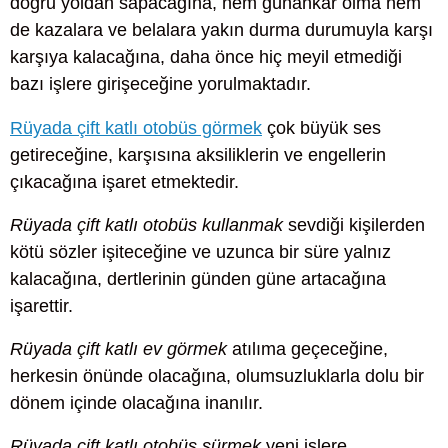
doğru yoldan sapacağına, hem günahkâr olma hem
de kazalara ve belalara yakın durma durumuyla karşı
karşıya kalacağına, daha önce hiç meyil etmediği
bazı işlere girişeceğine yorulmaktadır.
Rüyada çift katlı otobüs görmek
çok büyük ses
getireceğine, karşısına aksiliklerin ve engellerin
çıkacağına işaret etmektedir.
Rüyada çift katlı otobüs kullanmak
sevdiği kişilerden
kötü sözler işiteceğine ve uzunca bir süre yalnız
kalacağına, dertlerinin günden güne artacağına
işarettir.
Rüyada çift katlı ev görmek
atılıma geçeceğine,
herkesin önünde olacağına, olumsuzluklarla dolu bir
dönem içinde olacağına inanılır.
Rüyada çift katlı otobüs sürmek
yeni işlere