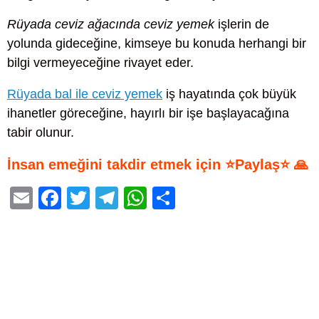
Rüyada ceviz ağacında ceviz yemek
işlerin de
yolunda gideceğine, kimseye bu konuda herhangi bir
bilgi vermeyeceğine rivayet eder.
Rüyada bal ile ceviz yemek
iş hayatında çok büyük
ihanetler göreceğine, hayırlı bir işe başlayacağına
tabir olunur.
İnsan emeğini takdir etmek için ⭐Paylaş⭐ 🙏
E
F
T
T
W
S
m
a
wi
el
h
h
ail
c
tt
e
at
ar
e
er
gr
s
e
b
a
A
o
m
p