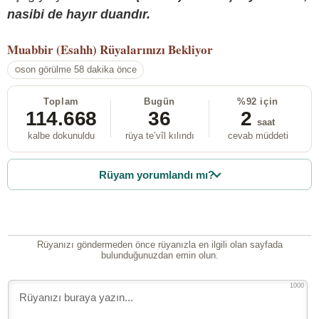
nasibi de hayır duandır.
Muabbir (Esahh)
Rüyalarınızı Bekliyor
son görülme 58 dakika önce
Toplam
Bugün
%92 için
114.668
36
2
saat
kalbe dokunuldu
rüya te’vîl kılındı
cevab müddeti
Rüyam yorumlandı mı?
Rüyanızı göndermeden önce rüyanızla en ilgili olan sayfada
bulunduğunuzdan emin olun.
1000