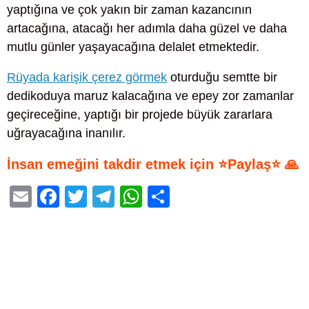
yaptığına ve çok yakın bir zaman kazancının
artacağına, atacağı her adımla daha güzel ve daha
mutlu günler yaşayacağına delalet etmektedir.
Rüyada karişik çerez görmek
oturduğu semtte bir
dedikoduya maruz kalacağına ve epey zor zamanlar
geçireceğine, yaptığı bir projede büyük zararlara
uğrayacağına inanılır.
İnsan emeğini takdir etmek için ⭐Paylaş⭐ 🙏
E
F
T
T
W
S
m
a
wi
el
h
h
ail
c
tt
e
at
ar
e
er
gr
s
e
b
a
A
o
m
p