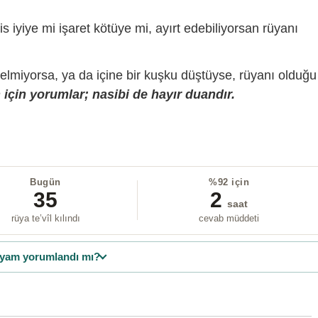
is iyiye mi işaret kötüye mi, ayırt edebiliyorsan rüyanı
gelmiyorsa, ya da içine bir kuşku düştüyse, rüyanı olduğu
için yorumlar; nasibi de hayır duandır.
Bugün
%92 için
35
2
saat
rüya te’vîl kılındı
cevab müddeti
yam yorumlandı mı?