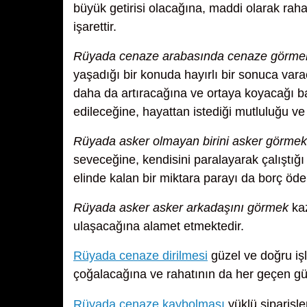
büyük getirisi olacağına, maddi olarak raha
işarettir.
Rüyada cenaze arabasında cenaze görme
yaşadığı bir konuda hayırlı bir sonuca var
daha da artıracağına ve ortaya koyacağı ba
edileceğine, hayattan istediği mutluluğu ve
Rüyada asker olmayan birini asker görmek
seveceğine, kendisini paralayarak çalıştığı
elinde kalan bir miktara parayı da borç öd
Rüyada asker asker arkadaşını görmek
kaz
ulaşacağına alamet etmektedir.
Rüyada cenaze dirilmesi
güzel ve doğru işl
çoğalacağına ve rahatının da her geçen gün
Rüyada cenaze kaybolması
yüklü siparişle