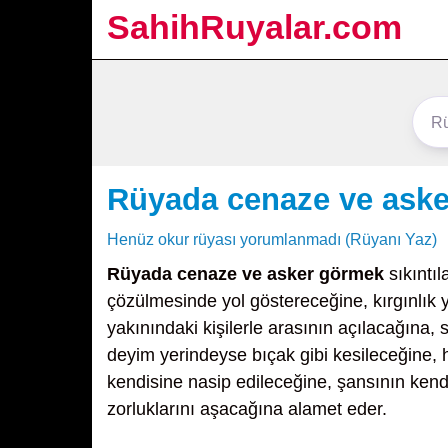
SahihRuyalar.com
Rüyada cenaze ve ask
Henüz okur rüyası yorumlanmadı (Rüyanı Yaz)
Rüyada cenaze ve asker görmek
sıkıntıl
çözülmesinde yol göstereceğine, kırgınlık 
yakınındaki kişilerle arasının açılacağına,
deyim yerindeyse bıçak gibi kesileceğine, 
kendisine nasip edileceğine, şansının kend
zorluklarını aşacağına alamet eder.