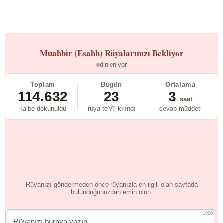
Muabbir (Esahh)
Rüyalarınızı Bekliyor
dinleniyor
Toplam
Bugün
Ortalama
114.632
23
3
saat
kalbe dokunuldu
rüya te’vîl kılındı
cevab müddeti
Rüyanızı göndermeden önce rüyanızla en ilgili olan sayfada
bulunduğunuzdan emin olun.
1000