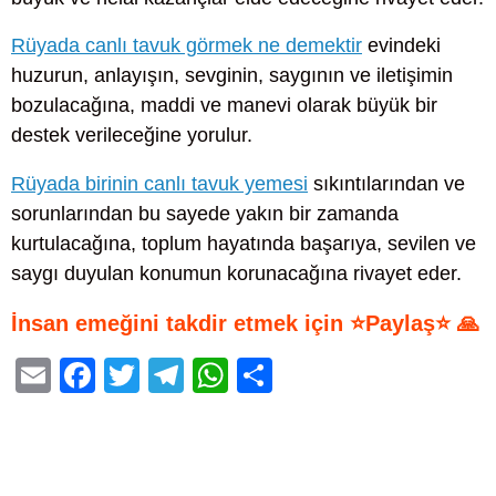
Rüyada canlı tavuk görmek ne demektir
evindeki
huzurun, anlayışın, sevginin, saygının ve iletişimin
bozulacağına, maddi ve manevi olarak büyük bir
destek verileceğine yorulur.
Rüyada birinin canlı tavuk yemesi
sıkıntılarından ve
sorunlarından bu sayede yakın bir zamanda
kurtulacağına, toplum hayatında başarıya, sevilen ve
saygı duyulan konumun korunacağına rivayet eder.
İnsan emeğini takdir etmek için ⭐Paylaş⭐ 🙏
E
F
T
T
W
S
m
a
wi
el
h
h
ail
c
tt
e
at
ar
e
er
gr
s
e